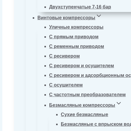
Двухступенчатые 7-16 бар
Винтовые компрессоры
Уличные компрессоры
С прямым приводом
С ременным приводом
С ресивером
С ресивером и осушителем
С ресивером и адсорбционным о
С осушителем
С частотным преобразователем
Безмасляные компрессоры
Сухие безмасляные
Безмасляные с впрыском во