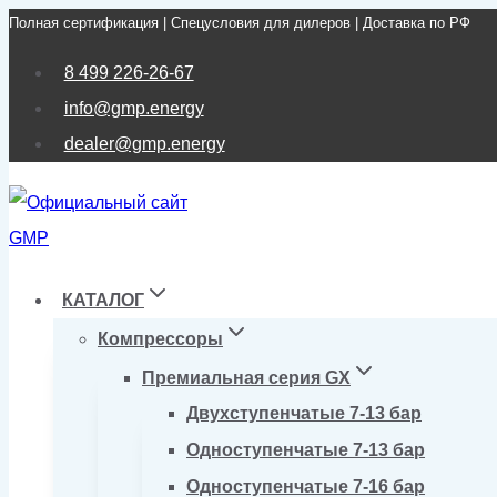
Полная сертификация | Спецусловия для дилеров | Доставка по РФ
Перейти
к
8 499 226-26-67
содержимому
info@gmp.energy
dealer@gmp.energy
КАТАЛОГ
Компрессоры
Премиальная серия GX
Двухступенчатые 7-13 бар
Одноступенчатые 7-13 бар
Одноступенчатые 7-16 бар