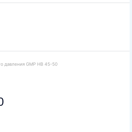
го давления GMP HB 45-50
0