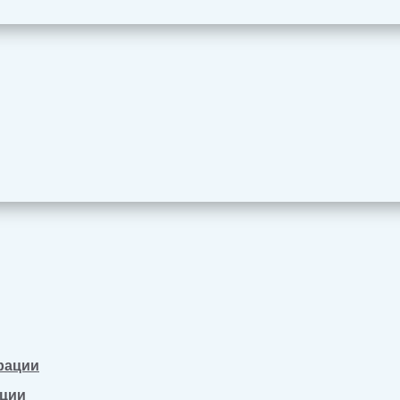
рации
ации