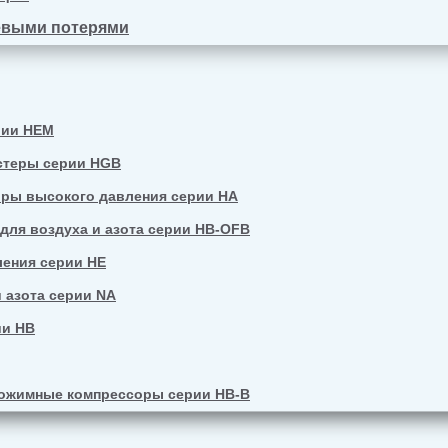
евыми потерями
рии HEM
стеры серии HGB
ры высокого давления серии HA
ля воздуха и азота серии HB-OFB
ения серии HE
 азота серии NA
ии HB
ожимные компрессоры серии HB-B