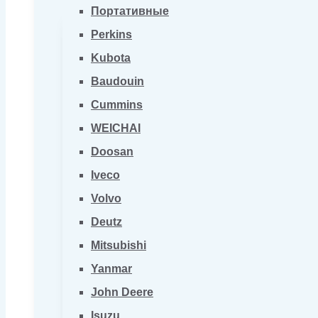
Портативные
Perkins
Kubota
Baudouin
Cummins
WEICHAI
Doosan
Iveco
Volvo
Deutz
Mitsubishi
Yanmar
John Deere
Isuzu