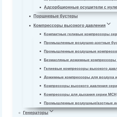
Адсорбционные осушители с нул
Поршневые бустеры
Компрессоры высокого давления
Компактные геливые компрессоры се
Промышленные воздушно-азотные бу
Промышленные воздушные компрессо
Безмасляные дожимные компрессоры д
Гелиевые компрессоры высокого давл
Дожимные компрессоры для воздуха и
Компрессоры высокого давления сер
Компрессоры для дыхания серии MCH
Промышленные воздушные/азотные д
Генераторы