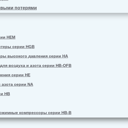
евыми потерями
рии HEM
стеры серии HGB
ры высокого давления серии HA
ля воздуха и азота серии HB-OFB
ения серии HE
 азота серии NA
ии HB
ожимные компрессоры серии HB-B