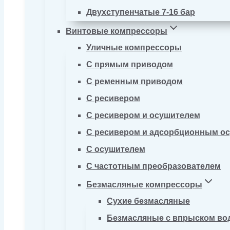
Двухступенчатые 7-16 бар
Винтовые компрессоры
Уличные компрессоры
С прямым приводом
С ременным приводом
С ресивером
С ресивером и осушителем
С ресивером и адсорбционным о
С осушителем
С частотным преобразователем
Безмасляные компрессоры
Сухие безмасляные
Безмасляные с впрыском во