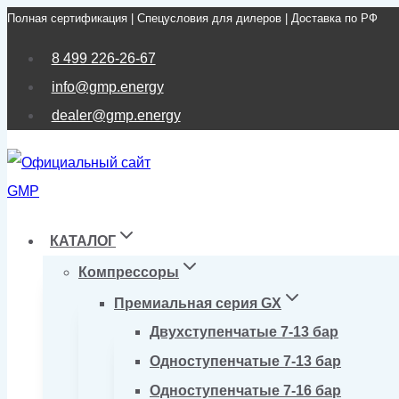
Полная сертификация | Спецусловия для дилеров | Доставка по РФ
Перейти
к
8 499 226-26-67
содержимому
info@gmp.energy
dealer@gmp.energy
КАТАЛОГ
Компрессоры
Премиальная серия GX
Двухступенчатые 7-13 бар
Одноступенчатые 7-13 бар
Одноступенчатые 7-16 бар