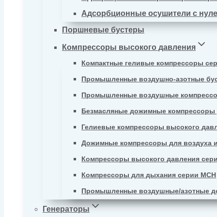
Адсорбционные осушители с нул
Поршневые бустеры
Компрессоры высокого давления
Компактные геливые компрессоры се
Промышленные воздушно-азотные бу
Промышленные воздушные компрессо
Безмасляные дожимные компрессоры д
Гелиевые компрессоры высокого давл
Дожимные компрессоры для воздуха и
Компрессоры высокого давления сер
Компрессоры для дыхания серии MCH
Промышленные воздушные/азотные д
Генераторы