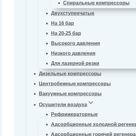
Спиральные компрессоры
Двухступенчатые
На 16 бар
На 20-25 бар
Высокого давления
Низкого давления
Для лазерной резки
Дизельные компрессоры
Центробежные компрессоры
Вакуумные компрессоры
Осушители воздуха
Рефрижераторные
Адсорбционные холодной регене
Адсорбционные горячей регенер