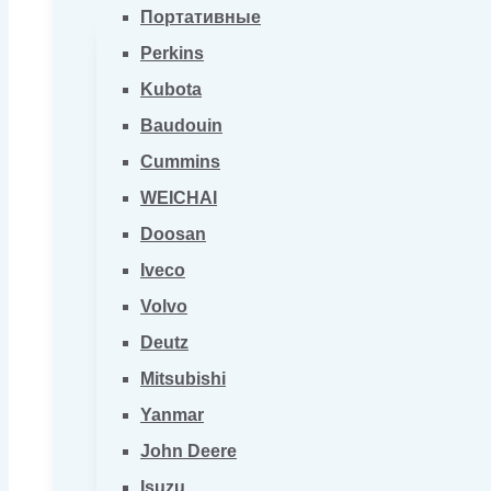
Портативные
Perkins
Kubota
Baudouin
Cummins
WEICHAI
Doosan
Iveco
Volvo
Deutz
Mitsubishi
Yanmar
John Deere
Isuzu