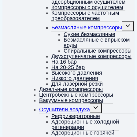
адсорбционным осушителем
Компрессоры с осушителем
Компрессоры с частотным
преобразователем
Перек
Безмасляные компрессоры
дочерн
меню
Сухие безмасляные
Безмасляные с впрыском
воды
Спиральные компрессоры
Двухступенчатые компрессоры
На 16 бар
На 20-25 бар
Высокого давления
Низкого давления
Для лазерной резки
Дизельные компрессоры
Центробежные компрессоры
Вакуумные компрессоры
Переключить
Осушители воздуха
дочернее
меню
Рефрижераторные
Адсорбционные холодной
регенерации
Адсорбционные горячей