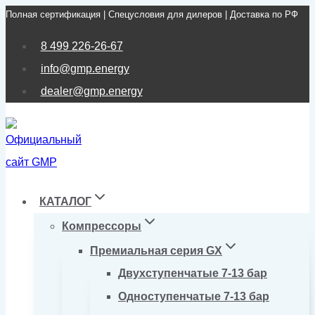
Полная сертификация | Спецусловия для дилеров | Доставка по РФ
Перейти
к
8 499 226-26-67
содержимому
info@gmp.energy
dealer@gmp.energy
КАТАЛОГ
Компрессоры
Премиальная серия GX
Двухступенчатые 7-13 бар
Одноступенчатые 7-13 бар