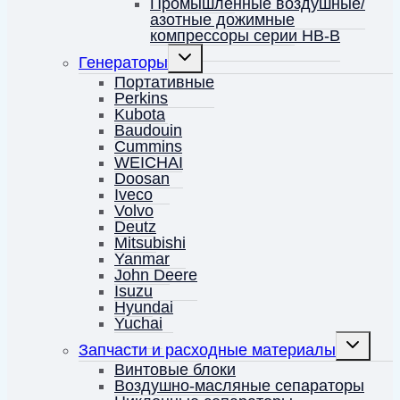
Промышленные воздушные/
азотные дожимные
компрессоры серии HB-B
Переключить
Генераторы
дочернее
меню
Портативные
Perkins
Kubota
Baudouin
Cummins
WEICHAI
Doosan
Iveco
Volvo
Deutz
Mitsubishi
Yanmar
John Deere
Isuzu
Hyundai
Yuchai
Переключ
Запчасти и расходные материалы
дочернее
меню
Винтовые блоки
Воздушно-масляные сепараторы