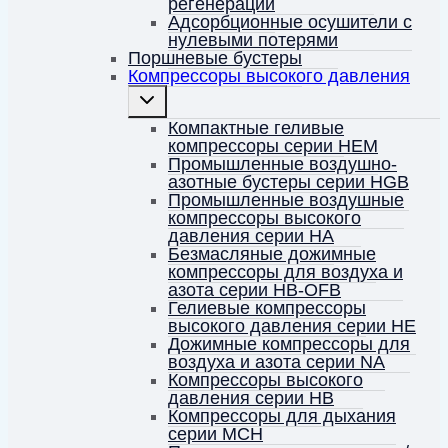
регенерации
Адсорбционные осушители с
нулевыми потерями
Поршневые бустеры
Компрессоры высокого давления
Переключить
дочернее
меню
Компактные геливые
компрессоры серии HEM
Промышленные воздушно-
азотные бустеры серии HGB
Промышленные воздушные
компрессоры высокого
давления серии HA
Безмасляные дожимные
компрессоры для воздуха и
азота серии HB-OFB
Гелиевые компрессоры
высокого давления серии HE
Дожимные компрессоры для
воздуха и азота серии NA
Компрессоры высокого
давления серии HB
Компрессоры для дыхания
серии MCH