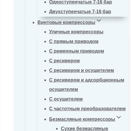
Одноступенчатые 7-16 бар
Двухступенчатые 7-16 бар
Винтовые компрессоры
Уличные компрессоры
С прямым приводом
С ременным приводом
С ресивером
С ресивером и осушителем
С ресивером и адсорбционным
осушителем
С осушителем
С частотным преобразователем
Безмасляные компрессоры
Сухие безмасляные