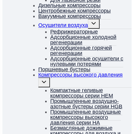
Для лазерной резки
Дизельные компрессоры
Центробежные компрессоры
Вакуумные компрессоры
Переключить
Осушители воздуха
дочернее
меню
Рефрижераторные
Адсорбционные холодной
регенерации
Адсорбционные горячей
регенерации
Адсорбционные осушители с
нулевыми потерями
Поршневые бустеры
Компрессоры высокого давления
Переключить
дочернее
меню
Компактные геливые
компрессоры серии HEM
Промышленные воздушно-
азотные бустеры серии HGB
Промышленные воздушные
компрессоры высокого
давления серии HA
Безмасляные дожимные
компрессоры для воздуха и