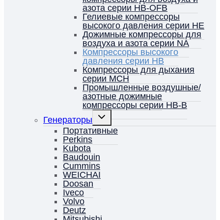
азота серии HB-OFB
Гелиевые компрессоры
высокого давления серии HE
Дожимные компрессоры для
воздуха и азота серии NA
Компрессоры высокого
давления серии HB
Компрессоры для дыхания
серии MCH
Промышленные воздушные/
азотные дожимные
компрессоры серии HB-B
Переключить
Генераторы
дочернее
меню
Портативные
Perkins
Kubota
Baudouin
Cummins
WEICHAI
Doosan
Iveco
Volvo
Deutz
Mitsubishi