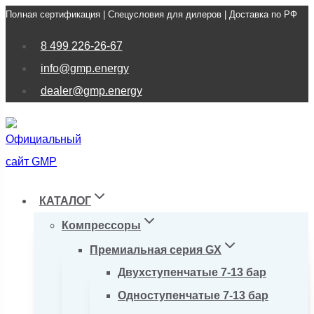
Полная сертификация | Спецусловия для дилеров | Доставка по РФ
Перейти
к
8 499 226-26-67
содержимому
info@gmp.energy
dealer@gmp.energy
КАТАЛОГ
Компрессоры
Премиальная серия GX
Двухступенчатые 7-13 бар
Одноступенчатые 7-13 бар