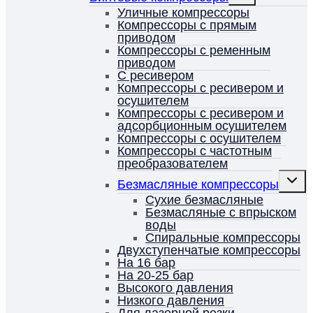
меню
Уличные компрессоры
Компрессоры с прямым
приводом
Компрессоры с ременным
приводом
С ресивером
Компрессоры с ресивером и
осушителем
Компрессоры с ресивером и
адсорбционным осушителем
Компрессоры с осушителем
Компрессоры с частотным
преобразователем
Перек
Безмасляные компрессоры
дочерн
меню
Сухие безмасляные
Безмасляные с впрыском
воды
Спиральные компрессоры
Двухступенчатые компрессоры
На 16 бар
На 20-25 бар
Высокого давления
Низкого давления