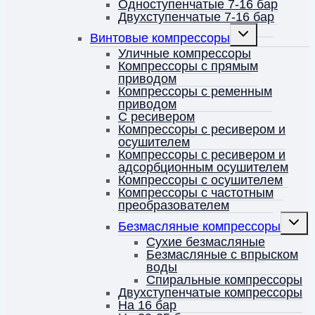
Одноступенчатые 7-16 бар
Двухступенчатые 7-16 бар
Переключить
Винтовые компрессоры
дочернее
меню
Уличные компрессоры
Компрессоры с прямым
приводом
Компрессоры с ременным
приводом
С ресивером
Компрессоры с ресивером и
осушителем
Компрессоры с ресивером и
адсорбционным осушителем
Компрессоры с осушителем
Компрессоры с частотным
преобразователем
Перек
Безмасляные компрессоры
дочерн
меню
Сухие безмасляные
Безмасляные с впрыском
воды
Спиральные компрессоры
Двухступенчатые компрессоры
На 16 бар