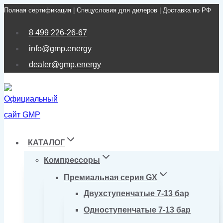
Полная сертификация | Спецусловия для дилеров | Доставка по РФ
Перейти
к
8 499 226-26-67
содержимому
info@gmp.energy
dealer@gmp.energy
КАТАЛОГ
Компрессоры
Премиальная серия GX
Двухступенчатые 7-13 бар
Одноступенчатые 7-13 бар