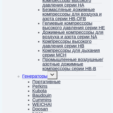
компрессоры высокого
давления серии HA
Безмасляные дожимные
компрессоры для воздуха и
азота серии HB-OFB
Гелиевые компрессоры
высокого давления серии HE
Дожимные компрессоры для
воздуха и азота серии NA
Компрессоры высокого
давления серии HB
Компрессоры для дыхания
серии MCH
Промышленные воздушные/
азотные дожимные
компрессоры серии HB-B
Переключить
Генераторы
дочернее
меню
Портативные
Perkins
Kubota
Baudouin
Cummins
WEICHAI
Doosan