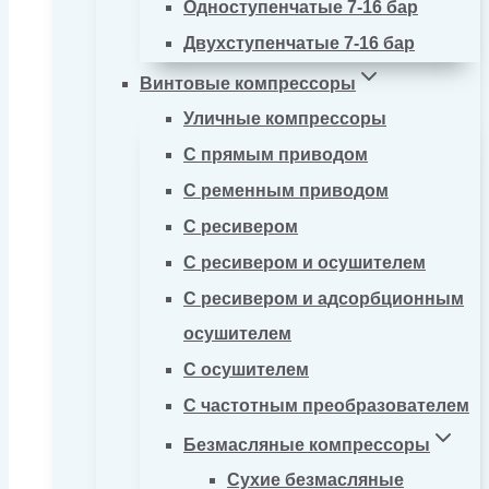
Одноступенчатые 7-16 бар
Двухступенчатые 7-16 бар
Винтовые компрессоры
Уличные компрессоры
С прямым приводом
С ременным приводом
С ресивером
С ресивером и осушителем
С ресивером и адсорбционным
осушителем
С осушителем
С частотным преобразователем
Безмасляные компрессоры
Сухие безмасляные