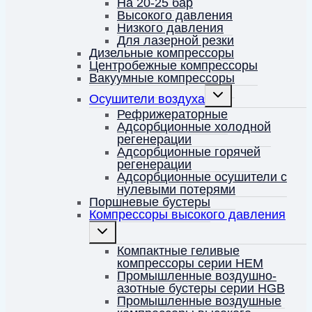
На 20-25 бар
Высокого давления
Низкого давления
Для лазерной резки
Дизельные компрессоры
Центробежные компрессоры
Вакуумные компрессоры
Переключить
Осушители воздуха
дочернее
меню
Рефрижераторные
Адсорбционные холодной
регенерации
Адсорбционные горячей
регенерации
Адсорбционные осушители с
нулевыми потерями
Поршневые бустеры
Компрессоры высокого давления
Переключить
дочернее
меню
Компактные геливые
компрессоры серии HEM
Промышленные воздушно-
азотные бустеры серии HGB
Промышленные воздушные