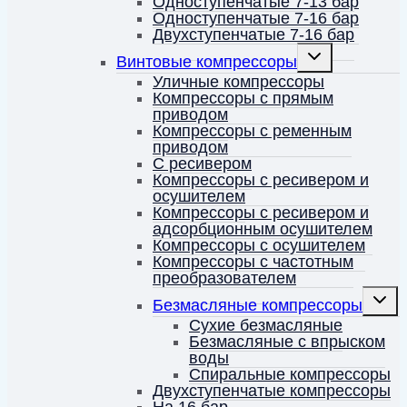
Одноступенчатые 7-13 бар
Одноступенчатые 7-16 бар
Двухступенчатые 7-16 бар
Переключить
Винтовые компрессоры
дочернее
меню
Уличные компрессоры
Компрессоры с прямым
приводом
Компрессоры с ременным
приводом
С ресивером
Компрессоры с ресивером и
осушителем
Компрессоры с ресивером и
адсорбционным осушителем
Компрессоры с осушителем
Компрессоры с частотным
преобразователем
Перек
Безмасляные компрессоры
дочерн
меню
Сухие безмасляные
Безмасляные с впрыском
воды
Спиральные компрессоры
Двухступенчатые компрессоры
На 16 бар