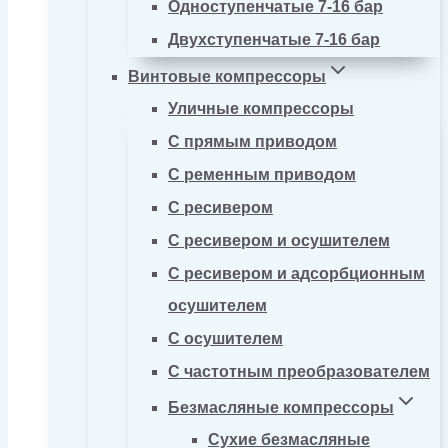
Одноступенчатые 7-16 бар
Двухступенчатые 7-16 бар
Винтовые компрессоры
Уличные компрессоры
С прямым приводом
С ременным приводом
С ресивером
С ресивером и осушителем
С ресивером и адсорбционным
осушителем
С осушителем
С частотным преобразователем
Безмасляные компрессоры
Сухие безмасляные