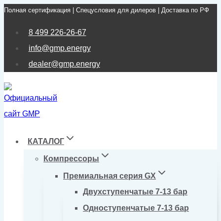
Полная сертификация | Спецусловия для дилеров | Доставка по РФ
Перейти
к
8 499 226-26-67
содержимому
info@gmp.energy
dealer@gmp.energy
КАТАЛОГ
Компрессоры
Премиальная серия GX
Двухступенчатые 7-13 бар
Одноступенчатые 7-13 бар