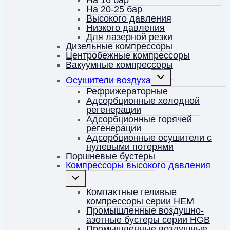
На 20-25 бар
Высокого давления
Низкого давления
Для лазерной резки
Дизельные компрессоры
Центробежные компрессоры
Вакуумные компрессоры
Переключить
Осушители воздуха
дочернее
меню
Рефрижераторные
Адсорбционные холодной
регенерации
Адсорбционные горячей
регенерации
Адсорбционные осушители с
нулевыми потерями
Поршневые бустеры
Компрессоры высокого давления
Переключить
дочернее
меню
Компактные геливые
компрессоры серии HEM
Промышленные воздушно-
азотные бустеры серии HGB
Промышленные воздушные