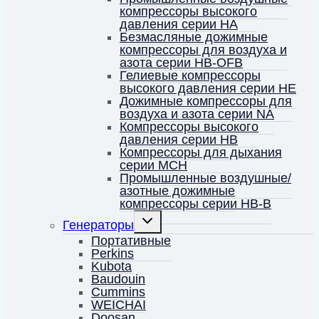
компрессоры высокого
давления серии HA
Безмасляные дожимные
компрессоры для воздуха и
азота серии HB-OFB
Гелиевые компрессоры
высокого давления серии HE
Дожимные компрессоры для
воздуха и азота серии NA
Компрессоры высокого
давления серии HB
Компрессоры для дыхания
серии MCH
Промышленные воздушные/
азотные дожимные
компрессоры серии HB-B
Переключить
Генераторы
дочернее
меню
Портативные
Perkins
Kubota
Baudouin
Cummins
WEICHAI
Doosan