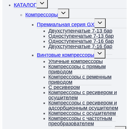
Переключить
КАТАЛОГ
дочернее
меню
Переключить
Компрессоры
дочернее
меню
Переключить
Премиальная серия GX
дочернее
меню
Двухступенчатые 7-13 бар
Одноступенчатые 7-13 бар
Одноступенчатые 7-16 бар
Двухступенчатые 7-16 бар
Переключить
Винтовые компрессоры
дочернее
меню
Уличные компрессоры
Компрессоры с прямым
приводом
Компрессоры с ременным
приводом
С ресивером
Компрессоры с ресивером и
осушителем
Компрессоры с ресивером и
адсорбционным осушителем
Компрессоры с осушителем
Компрессоры с частотным
преобразователем
Перек