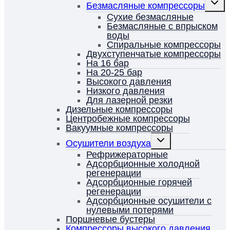
Безмасляные компрессоры
дочерн
меню
Сухие безмасляные
Безмасляные с впрыском
воды
Спиральные компрессоры
Двухступенчатые компрессоры
На 16 бар
На 20-25 бар
Высокого давления
Низкого давления
Для лазерной резки
Дизельные компрессоры
Центробежные компрессоры
Вакуумные компрессоры
Переключить
Осушители воздуха
дочернее
меню
Рефрижераторные
Адсорбционные холодной
регенерации
Адсорбционные горячей
регенерации
Адсорбционные осушители с
нулевыми потерями
Поршневые бустеры
Компрессоры высокого давления