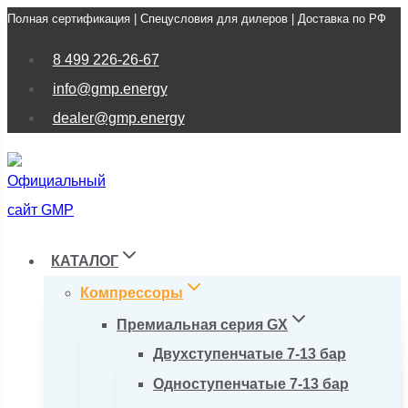
Полная сертификация | Спецусловия для дилеров | Доставка по РФ
Перейти
к
8 499 226-26-67
содержимому
info@gmp.energy
dealer@gmp.energy
КАТАЛОГ
Компрессоры
Премиальная серия GX
Двухступенчатые 7-13 бар
Одноступенчатые 7-13 бар