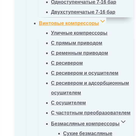
Одноступенчатые 7-16 бар
Двухступенчатые 7-16 бар
Винтовые компрессоры
Уличные компрессоры
С прямым приводом
С ременным приводом
С ресивером
С ресивером и осушителем
С ресивером и адсорбционным
осушителем
С осушителем
С частотным преобразователем
Безмасляные компрессоры
Сухие безмасляные