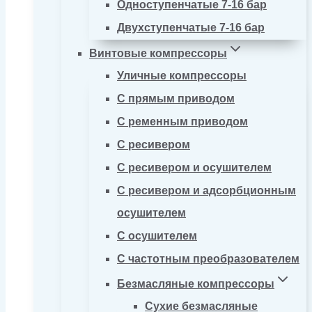
Одноступенчатые 7-16 бар
Двухступенчатые 7-16 бар
Винтовые компрессоры
Уличные компрессоры
С прямым приводом
С ременным приводом
С ресивером
С ресивером и осушителем
С ресивером и адсорбционным
осушителем
С осушителем
С частотным преобразователем
Безмасляные компрессоры
Сухие безмасляные