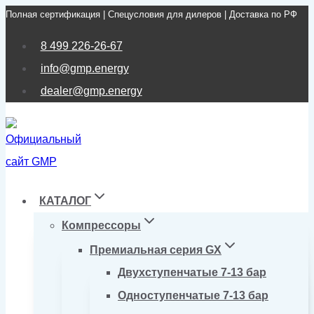
Полная сертификация | Спецусловия для дилеров | Доставка по РФ
Перейти
к
8 499 226-26-67
содержимому
info@gmp.energy
dealer@gmp.energy
КАТАЛОГ
Компрессоры
Премиальная серия GX
Двухступенчатые 7-13 бар
Одноступенчатые 7-13 бар