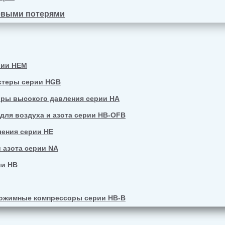
евыми потерями
рии HEM
стеры серии HGB
ры высокого давления серии HA
ля воздуха и азота серии HB-OFB
ения серии HE
 азота серии NA
ии HB
ожимные компрессоры серии HB-B