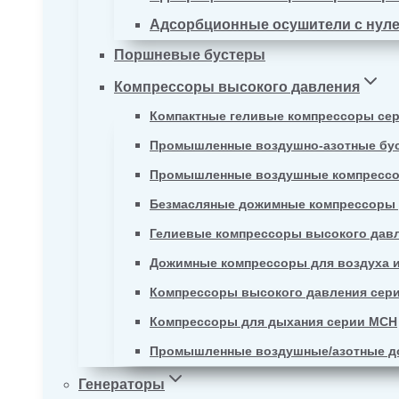
Адсорбционные осушители с нул
Поршневые бустеры
Компрессоры высокого давления
Компактные геливые компрессоры се
Промышленные воздушно-азотные бу
Промышленные воздушные компрессо
Безмасляные дожимные компрессоры д
Гелиевые компрессоры высокого давл
Дожимные компрессоры для воздуха и
Компрессоры высокого давления сер
Компрессоры для дыхания серии MCH
Промышленные воздушные/азотные д
Генераторы