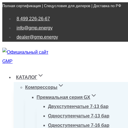
Полная сертификация | Спецусловия для дилеров | Доставка по РФ
Перейти
к
8 499 226-26-67
содержимому
info@gmp.energy
dealer@gmp.energy
КАТАЛОГ
Компрессоры
Премиальная серия GX
Двухступенчатые 7-13 бар
Одноступенчатые 7-13 бар
Одноступенчатые 7-16 бар