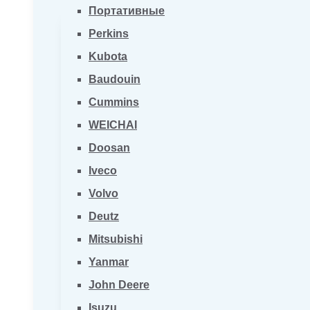
Портативные
Perkins
Kubota
Baudouin
Cummins
WEICHAI
Doosan
Iveco
Volvo
Deutz
Mitsubishi
Yanmar
John Deere
Isuzu