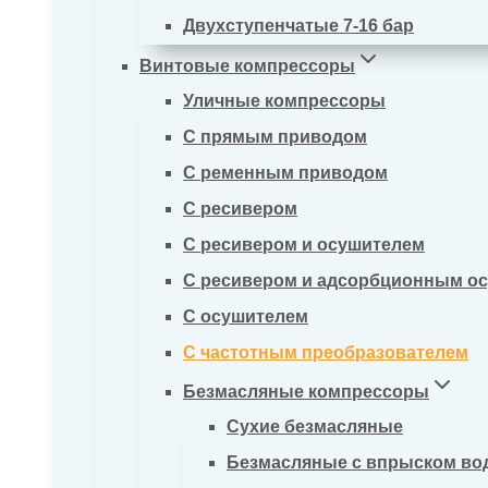
Двухступенчатые 7-16 бар
Винтовые компрессоры
Уличные компрессоры
С прямым приводом
С ременным приводом
С ресивером
С ресивером и осушителем
С ресивером и адсорбционным о
С осушителем
С частотным преобразователем
Безмасляные компрессоры
Сухие безмасляные
Безмасляные с впрыском во