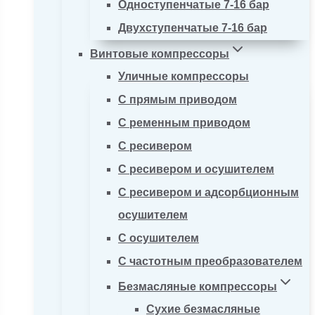
Одноступенчатые 7-16 бар
Двухступенчатые 7-16 бар
Винтовые компрессоры
Уличные компрессоры
С прямым приводом
С ременным приводом
С ресивером
С ресивером и осушителем
С ресивером и адсорбционным
осушителем
С осушителем
С частотным преобразователем
Безмасляные компрессоры
Сухие безмасляные