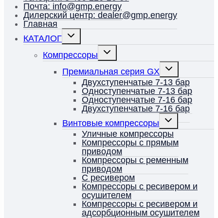
Почта: info@gmp.energy
Дилерский центр: dealer@gmp.energy
Главная
Переключить
КАТАЛОГ
дочернее
меню
Переключить
Компрессоры
дочернее
меню
Переключить
Премиальная серия GX
дочернее
меню
Двухступенчатые 7-13 бар
Одноступенчатые 7-13 бар
Одноступенчатые 7-16 бар
Двухступенчатые 7-16 бар
Переключить
Винтовые компрессоры
дочернее
меню
Уличные компрессоры
Компрессоры с прямым
приводом
Компрессоры с ременным
приводом
С ресивером
Компрессоры с ресивером и
осушителем
Компрессоры с ресивером и
адсорбционным осушителем