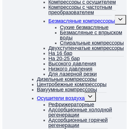
Компрессоры с осушителем
Компрессоры с частотным
преобразователем
Перек
Безмасляные компрессоры
дочерн
меню
Сухие безмасляные
Безмасляные с впрыском
воды
Спиральные компрессоры
Двухступенчатые компрессоры
На 16 бар
На 20-25 бар
Высокого давления
Низкого давления
Для лазерной резки
Дизельные компрессоры
Центробежные компрессоры
Вакуумные компрессоры
Переключить
Осушители воздуха
дочернее
меню
Рефрижераторные
Адсорбционные холодной
регенерации
Адсорбционные горячей
регенерации