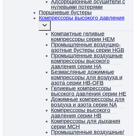
Адсорбционные осушители с
нулевыми потерями
Поршневые бустеры
Компрессоры высокого давления
Переключить
дочернее
меню
Компактные геливые
компрессоры серии HEM
Промышленные воздушно-
азотные бустеры серии HGB
Промышленные воздушные
компрессоры высокого
давления серии HA
Безмасляные дожимные
компрессоры для воздуха и
азота серии HB-OFB
Гелиевые компрессоры
высокого давления серии HE
Дожимные компрессоры для
воздуха и азота серии NA
Компрессоры высокого
давления серии HB
Компрессоры для дыхания
серии MCH
Промышленные воздушные/