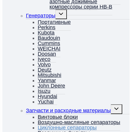
азотные дожимные
компрессоры серии HB-B
Переключить
Генераторы
дочернее
меню
Портативные
Perkins
Kubota
Baudouin
Cummins
WEICHAI
Doosan
Iveco
Volvo
Deutz
Mitsubishi
Yanmar
John Deere
Isuzu
Hyundai
Yuchai
Переключ
Запчасти и расходные материалы
дочернее
меню
Винтовые блоки
Воздушно-масляные сепараторы
Циклонные сепараторы