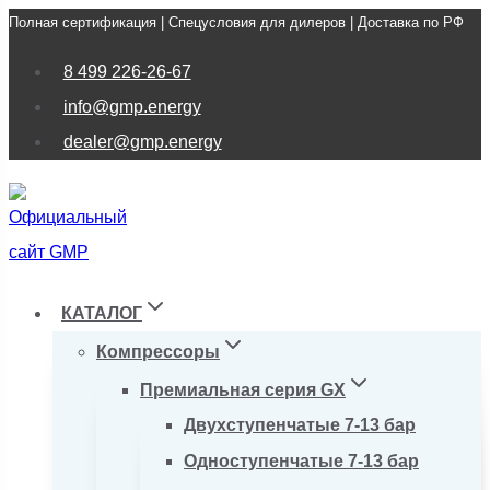
Полная сертификация | Спецусловия для дилеров | Доставка по РФ
Перейти
к
8 499 226-26-67
содержимому
info@gmp.energy
dealer@gmp.energy
КАТАЛОГ
Компрессоры
Премиальная серия GX
Двухступенчатые 7-13 бар
Одноступенчатые 7-13 бар