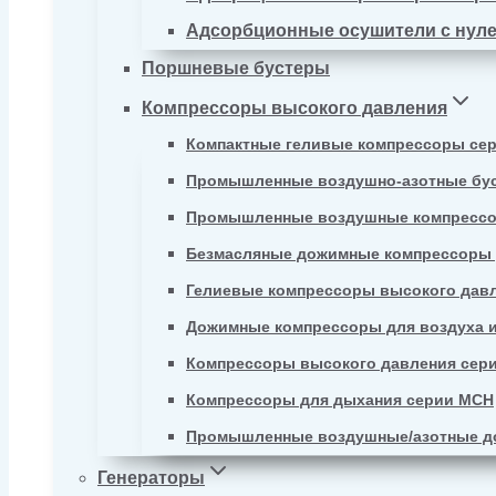
Адсорбционные осушители с нул
Поршневые бустеры
Компрессоры высокого давления
Компактные геливые компрессоры се
Промышленные воздушно-азотные бу
Промышленные воздушные компрессо
Безмасляные дожимные компрессоры д
Гелиевые компрессоры высокого давл
Дожимные компрессоры для воздуха и
Компрессоры высокого давления сер
Компрессоры для дыхания серии MCH
Промышленные воздушные/азотные д
Генераторы