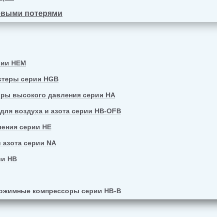
евыми потерями
рии HEM
стеры серии HGB
ры высокого давления серии HA
ля воздуха и азота серии HB-OFB
ения серии HE
 азота серии NA
ии HB
ожимные компрессоры серии HB-B