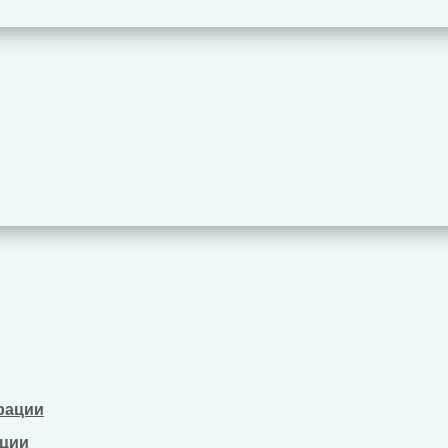
рации
ации