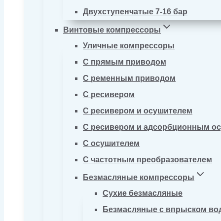
Двухступенчатые 7-16 бар
Винтовые компрессоры
Уличные компрессоры
С прямым приводом
С ременным приводом
С ресивером
С ресивером и осушителем
С ресивером и адсорбционным о
С осушителем
С частотным преобразователем
Безмасляные компрессоры
Сухие безмасляные
Безмасляные с впрыском во