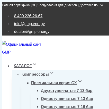
Полная сертификация | Спецусловия для дилеров | Доставка по РФ
Перейти
к
8 499 226-26-67
содержимому
info@gmp.energy
dealer@gmp.energy
КАТАЛОГ
Компрессоры
Премиальная серия GX
Двухступенчатые 7-13 бар
Одноступенчатые 7-13 бар
Одноступенчатые 7-16 бар