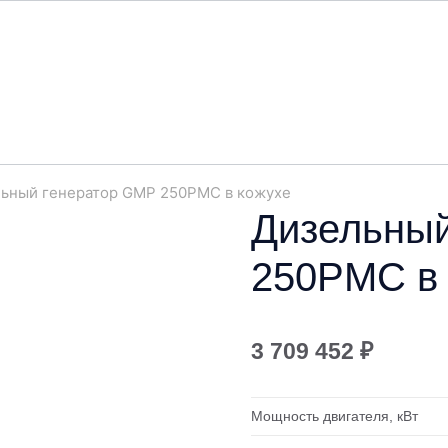
ьный генератор GMP 250PMC в кожухе
Дизельный
250PMC в 
3 709 452
₽
Мощность двигателя, кВт