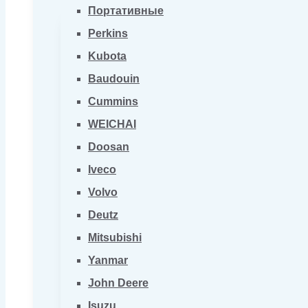
Портативные
Perkins
Kubota
Baudouin
Cummins
WEICHAI
Doosan
Iveco
Volvo
Deutz
Mitsubishi
Yanmar
John Deere
Isuzu