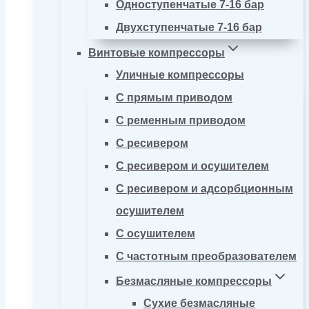
Одноступенчатые 7-16 бар
Двухступенчатые 7-16 бар
Винтовые компрессоры
Уличные компрессоры
С прямым приводом
С ременным приводом
С ресивером
С ресивером и осушителем
С ресивером и адсорбционным
осушителем
С осушителем
С частотным преобразователем
Безмасляные компрессоры
Сухие безмасляные