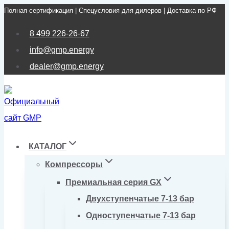
Полная сертификация | Спецусловия для дилеров | Доставка по РФ
Перейти
к
8 499 226-26-67
содержимому
info@gmp.energy
dealer@gmp.energy
КАТАЛОГ
Компрессоры
Премиальная серия GX
Двухступенчатые 7-13 бар
Одноступенчатые 7-13 бар