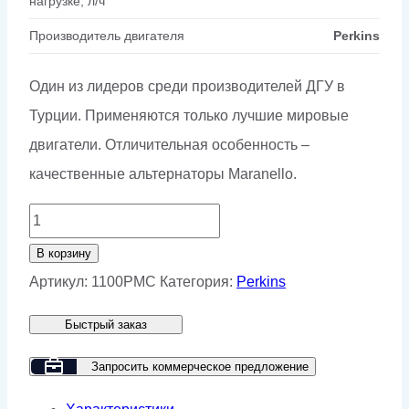
нагрузке, л/ч
Производитель двигателя
Perkins
Один из лидеров среди производителей ДГУ в
Турции. Применяются только лучшие мировые
двигатели. Отличительная особенность –
качественные альтернаторы Maranello.
Количество
товара
В корзину
Дизельный
Артикул:
1100PMC
Категория:
Perkins
генератор
Быстрый заказ
GMP
1100PMC
Запросить коммерческое предложение
в