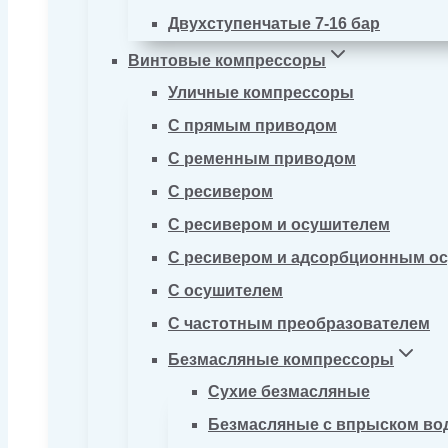
Двухступенчатые 7-16 бар
Винтовые компрессоры
Уличные компрессоры
С прямым приводом
С ременным приводом
С ресивером
С ресивером и осушителем
С ресивером и адсорбционным о
С осушителем
С частотным преобразователем
Безмасляные компрессоры
Сухие безмасляные
Безмасляные с впрыском во