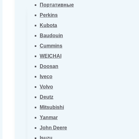
Портативные
Perkins
Kubota
Baudouin
Cummins
WEICHAI
Doosan
Iveco
Volvo
Deutz
Mitsubishi
Yanmar
John Deere
Isuzu