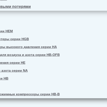
евыми потерями
рии HEM
стеры серии HGB
ры высокого давления серии HA
ля воздуха и азота серии HB-OFB
ения серии HE
 азота серии NA
ии HB
ожимные компрессоры серии HB-B