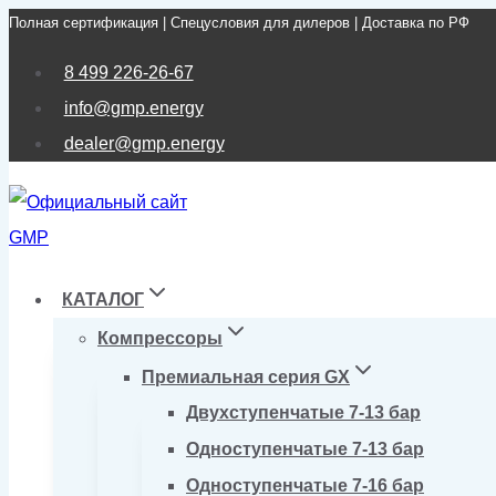
Полная сертификация | Спецусловия для дилеров | Доставка по РФ
Перейти
к
8 499 226-26-67
содержимому
info@gmp.energy
dealer@gmp.energy
КАТАЛОГ
Компрессоры
Премиальная серия GX
Двухступенчатые 7-13 бар
Одноступенчатые 7-13 бар
Одноступенчатые 7-16 бар