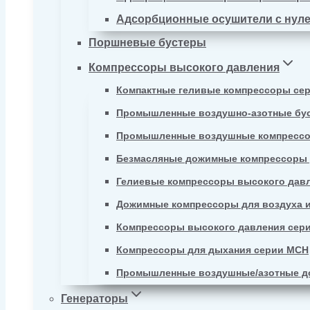
Адсорбционные осушители с нул
Поршневые бустеры
Компрессоры высокого давления
Компактные геливые компрессоры се
Промышленные воздушно-азотные бу
Промышленные воздушные компрессо
Безмасляные дожимные компрессоры д
Гелиевые компрессоры высокого давл
Дожимные компрессоры для воздуха и
Компрессоры высокого давления сер
Компрессоры для дыхания серии MCH
Промышленные воздушные/азотные д
Генераторы