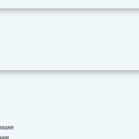
рации
ации