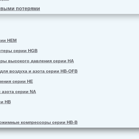
евыми потерями
рии HEM
стеры серии HGB
ры высокого давления серии HA
ля воздуха и азота серии HB-OFB
ения серии HE
 азота серии NA
ии HB
ожимные компрессоры серии HB-B