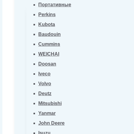
Портативные
Perkins
Kubota
Baudouin
Cummins
WEICHAI
Doosan
Iveco
Volvo
Deutz
Mitsubishi
Yanmar
John Deere
Isuzu