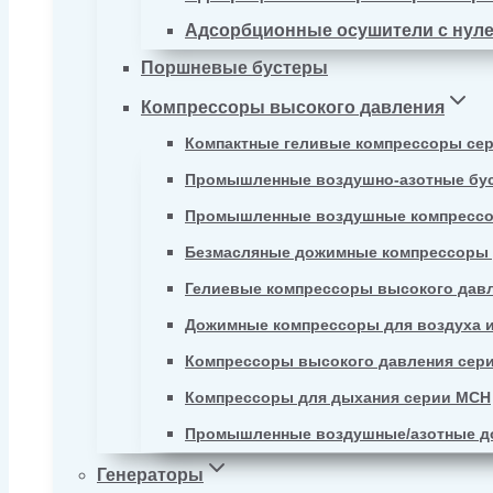
Адсорбционные осушители с нул
Поршневые бустеры
Компрессоры высокого давления
Компактные геливые компрессоры се
Промышленные воздушно-азотные бу
Промышленные воздушные компрессо
Безмасляные дожимные компрессоры д
Гелиевые компрессоры высокого давл
Дожимные компрессоры для воздуха и
Компрессоры высокого давления сер
Компрессоры для дыхания серии MCH
Промышленные воздушные/азотные д
Генераторы