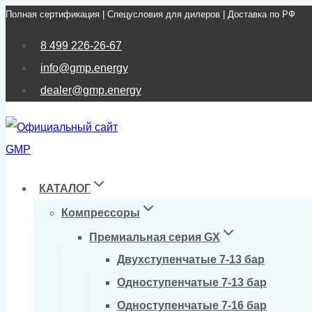
Полная сертификация | Спецусловия для дилеров | Доставка по РФ
Перейти
к
8 499 226-26-67
содержимому
info@gmp.energy
dealer@gmp.energy
КАТАЛОГ
Компрессоры
Премиальная серия GX
Двухступенчатые 7-13 бар
Одноступенчатые 7-13 бар
Одноступенчатые 7-16 бар