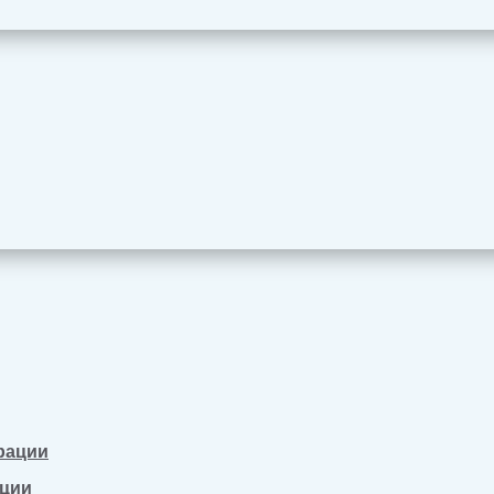
рации
ации