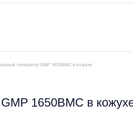
ельный генератор GMP 1650BMC в кожухе
р GMP 1650BMC в кожух