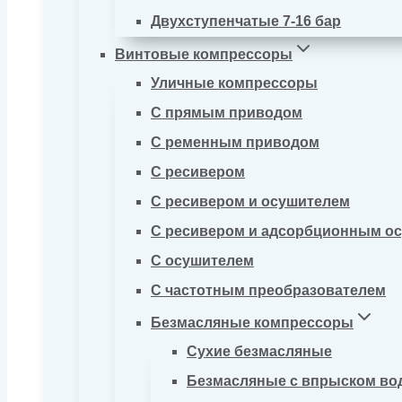
Двухступенчатые 7-16 бар
Винтовые компрессоры
Уличные компрессоры
С прямым приводом
С ременным приводом
С ресивером
С ресивером и осушителем
С ресивером и адсорбционным о
С осушителем
С частотным преобразователем
Безмасляные компрессоры
Сухие безмасляные
Безмасляные с впрыском во