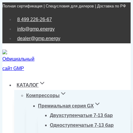
Полная сертификация | Спецусловия для дилеров | Доставка по РФ
Перейти
к
8 499 226-26-67
содержимому
info@gmp.energy
dealer@gmp.energy
КАТАЛОГ
Компрессоры
Премиальная серия GX
Двухступенчатые 7-13 бар
Одноступенчатые 7-13 бар