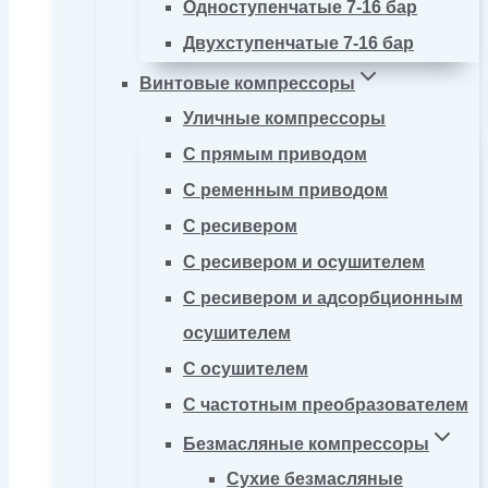
Одноступенчатые 7-16 бар
Двухступенчатые 7-16 бар
Винтовые компрессоры
Уличные компрессоры
С прямым приводом
С ременным приводом
С ресивером
С ресивером и осушителем
С ресивером и адсорбционным
осушителем
С осушителем
С частотным преобразователем
Безмасляные компрессоры
Сухие безмасляные