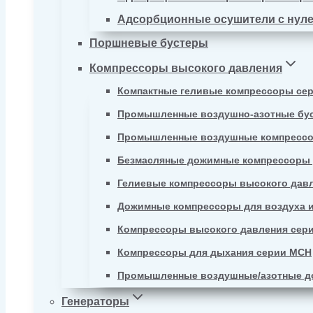
Адсорбционные осушители с нул
Поршневые бустеры
Компрессоры высокого давления
Компактные геливые компрессоры се
Промышленные воздушно-азотные бу
Промышленные воздушные компрессо
Безмасляные дожимные компрессоры д
Гелиевые компрессоры высокого давл
Дожимные компрессоры для воздуха и
Компрессоры высокого давления сер
Компрессоры для дыхания серии MCH
Промышленные воздушные/азотные д
Генераторы