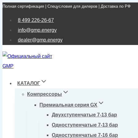
Полная сертификация | Спецусловия для дилеров | Доставка по РФ
Перейти
к
8 499 226-26-67
содержимому
info@gmp.energy
dealer@gmp.energy
КАТАЛОГ
Компрессоры
Премиальная серия GX
Двухступенчатые 7-13 бар
Одноступенчатые 7-13 бар
Одноступенчатые 7-16 бар