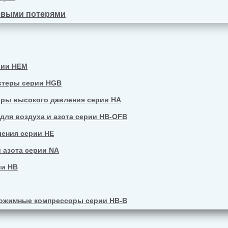
евыми потерями
рии HEM
стеры серии HGB
ры высокого давления серии HA
ля воздуха и азота серии HB-OFB
ения серии HE
 азота серии NA
ии HB
ожимные компрессоры серии HB-B