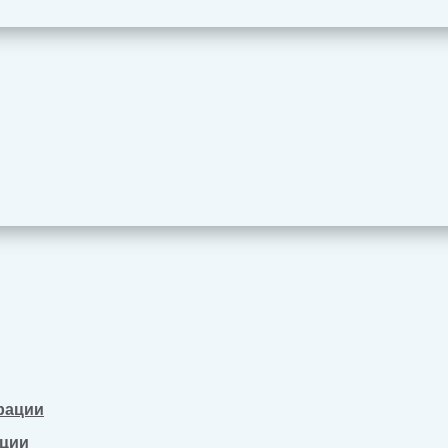
рации
ации