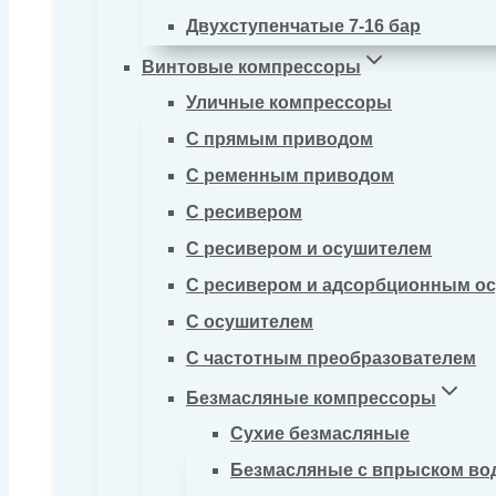
Двухступенчатые 7-16 бар
Винтовые компрессоры
Уличные компрессоры
С прямым приводом
С ременным приводом
С ресивером
С ресивером и осушителем
С ресивером и адсорбционным о
С осушителем
С частотным преобразователем
Безмасляные компрессоры
Сухие безмасляные
Безмасляные с впрыском во