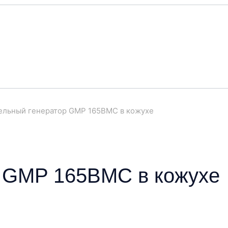
ельный генератор GMP 165BMC в кожухе
р GMP 165BMC в кожухе