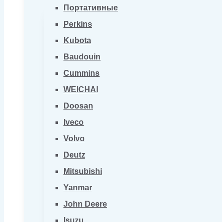
Портативные
Perkins
Kubota
Baudouin
Cummins
WEICHAI
Doosan
Iveco
Volvo
Deutz
Mitsubishi
Yanmar
John Deere
Isuzu