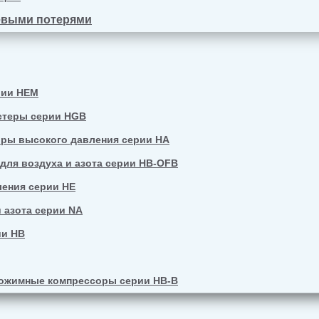
евыми потерями
рии HEM
стеры серии HGB
ры высокого давления серии HA
ля воздуха и азота серии HB-OFB
ения серии HE
 азота серии NA
ии HB
ожимные компрессоры серии HB-B