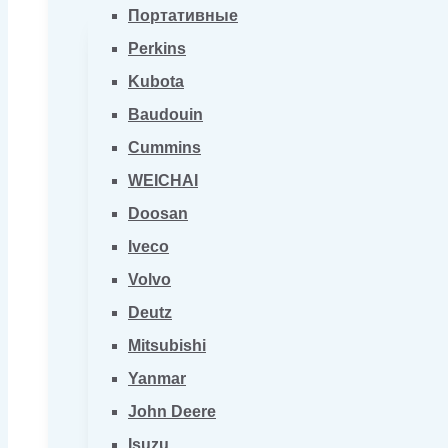
Портативные
Perkins
Kubota
Baudouin
Cummins
WEICHAI
Doosan
Iveco
Volvo
Deutz
Mitsubishi
Yanmar
John Deere
Isuzu