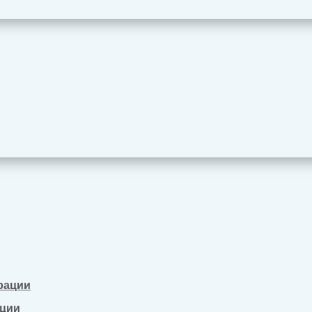
рации
ации