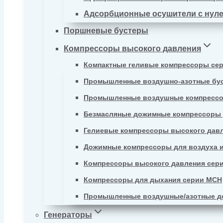
Адсорбционные осушители с нул
Поршневые бустеры
Компрессоры высокого давления
Компактные геливые компрессоры се
Промышленные воздушно-азотные бу
Промышленные воздушные компрессо
Безмасляные дожимные компрессоры д
Гелиевые компрессоры высокого давл
Дожимные компрессоры для воздуха и
Компрессоры высокого давления сер
Компрессоры для дыхания серии MCH
Промышленные воздушные/азотные д
Генераторы