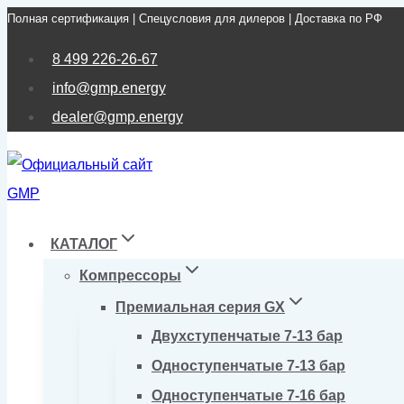
Полная сертификация | Спецусловия для дилеров | Доставка по РФ
Перейти
к
8 499 226-26-67
содержимому
info@gmp.energy
dealer@gmp.energy
КАТАЛОГ
Компрессоры
Премиальная серия GX
Двухступенчатые 7-13 бар
Одноступенчатые 7-13 бар
Одноступенчатые 7-16 бар