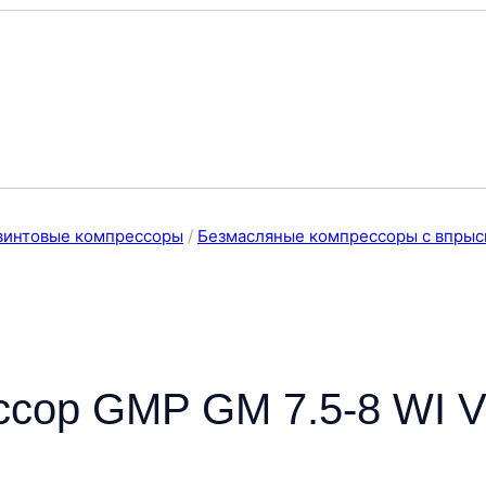
винтовые компрессоры
/
Безмасляные компрессоры с впрыс
ссор GMP GM 7.5-8 WI 