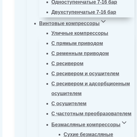
Одноступенчатые 7-16 бар
Двухступенчатые 7-16 бар
Винтовые компрессоры
Уличные компрессоры
С прямым приводом
С ременным приводом
С ресивером
С ресивером и осушителем
С ресивером и адсорбционным
осушителем
С осушителем
С частотным преобразователем
Безмасляные компрессоры
Сухие безмасляные