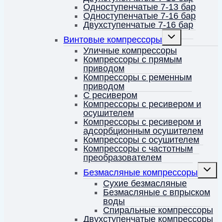
Одноступенчатые 7-13 бар
Одноступенчатые 7-16 бар
Двухступенчатые 7-16 бар
Переключить
Винтовые компрессоры
дочернее
меню
Уличные компрессоры
Компрессоры с прямым
приводом
Компрессоры с ременным
приводом
С ресивером
Компрессоры с ресивером и
осушителем
Компрессоры с ресивером и
адсорбционным осушителем
Компрессоры с осушителем
Компрессоры с частотным
преобразователем
Перек
Безмасляные компрессоры
дочерн
меню
Сухие безмасляные
Безмасляные с впрыском
воды
Спиральные компрессоры
Двухступенчатые компрессоры