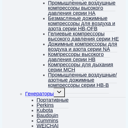
Промышленные воздушные
компрессоры высокого
давления серии HA
Безмасляные дожимные
компрессоры для воздуха и
азота серии HB-OFB
Гелиевые компрессоры
высокого давления серии HE
Дожимные компрессоры для
воздуха и азота серии NA
Компрессоры высокого
давления серии HB
Компрессоры для дыхания
серии MCH
Промышленные воздушные/
азотные дожимные
компрессоры серии HB-B
Переключить
Генераторы
дочернее
меню
Портативные
Perkins
Kubota
Baudouin
Cummins
WEICHAI