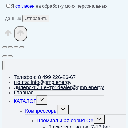
Я
согласен
на обработку моих персональных
данных
Телефон: 8 499 226-26-67
Почта: info@gmp.energy
Дилерский центр: dealer@gmp.energy
Главная
Переключить
КАТАЛОГ
дочернее
меню
Переключить
Компрессоры
дочернее
меню
Переключить
Премиальная серия GX
дочернее
меню
Двухступенчатые 7-13 бар