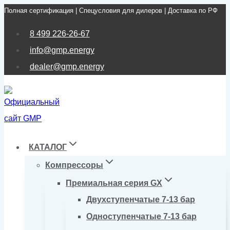
Полная сертификация | Спецусловия для дилеров | Доставка по РФ
Перейти
к
8 499 226-26-67
содержимому
info@gmp.energy
dealer@gmp.energy
КАТАЛОГ
Компрессоры
Премиальная серия GX
Двухступенчатые 7-13 бар
Одноступенчатые 7-13 бар