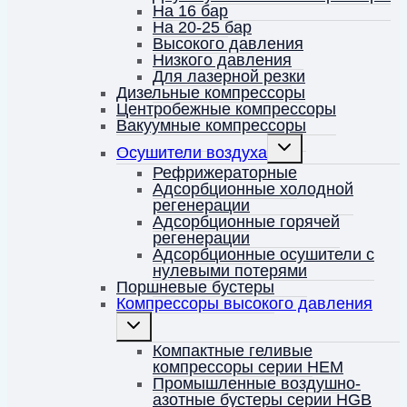
На 16 бар
На 20-25 бар
Высокого давления
Низкого давления
Для лазерной резки
Дизельные компрессоры
Центробежные компрессоры
Вакуумные компрессоры
Переключить
Осушители воздуха
дочернее
меню
Рефрижераторные
Адсорбционные холодной
регенерации
Адсорбционные горячей
регенерации
Адсорбционные осушители с
нулевыми потерями
Поршневые бустеры
Компрессоры высокого давления
Переключить
дочернее
меню
Компактные геливые
компрессоры серии HEM
Промышленные воздушно-
азотные бустеры серии HGB