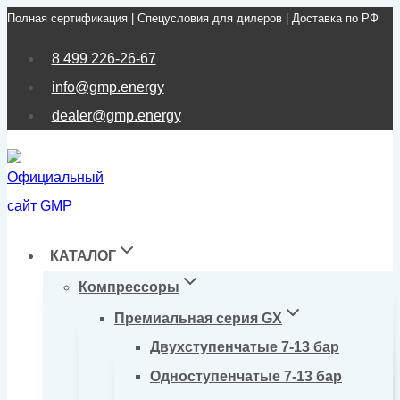
Полная сертификация | Спецусловия для дилеров | Доставка по РФ
Перейти
к
8 499 226-26-67
содержимому
info@gmp.energy
dealer@gmp.energy
КАТАЛОГ
Компрессоры
Премиальная серия GX
Двухступенчатые 7-13 бар
Одноступенчатые 7-13 бар