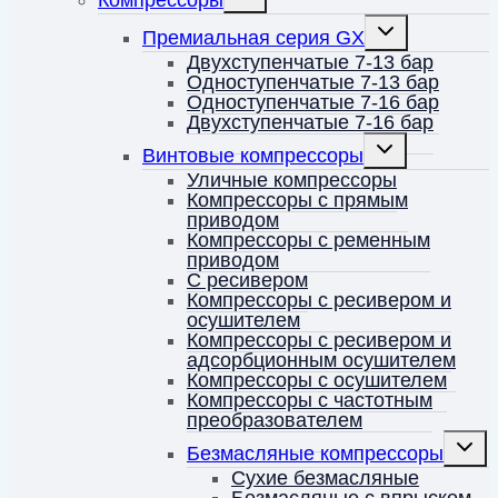
Компрессоры
дочернее
меню
Переключить
Премиальная серия GX
дочернее
меню
Двухступенчатые 7-13 бар
Одноступенчатые 7-13 бар
Одноступенчатые 7-16 бар
Двухступенчатые 7-16 бар
Переключить
Винтовые компрессоры
дочернее
меню
Уличные компрессоры
Компрессоры с прямым
приводом
Компрессоры с ременным
приводом
С ресивером
Компрессоры с ресивером и
осушителем
Компрессоры с ресивером и
адсорбционным осушителем
Компрессоры с осушителем
Компрессоры с частотным
преобразователем
Перек
Безмасляные компрессоры
дочерн
меню
Сухие безмасляные