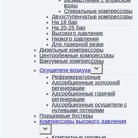
Безмасляные с впрыском
воды
Спиральные компрессоры
Двухступенчатые компрессоры
На 16 бар
На 20-25 бар
Высокого давления
Низкого давления
Для лазерной резки
Дизельные компрессоры
Центробежные компрессоры
Вакуумные компрессоры
Переключить
Осушители воздуха
дочернее
меню
Рефрижераторные
Адсорбционные холодной
регенерации
Адсорбционные горячей
регенерации
Адсорбционные осушители с
нулевыми потерями
Поршневые бустеры
Компрессоры высокого давления
Переключить
дочернее
меню
Компактные геливые