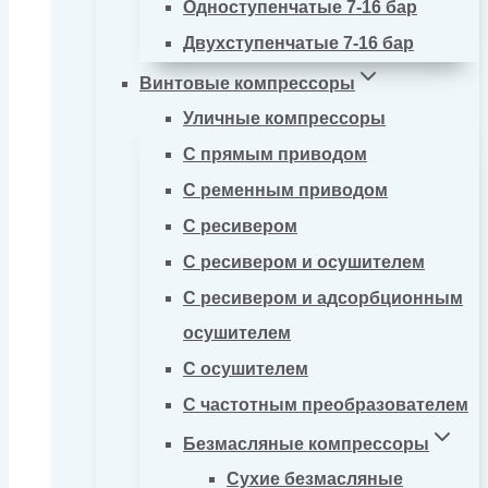
Одноступенчатые 7-16 бар
Двухступенчатые 7-16 бар
Винтовые компрессоры
Уличные компрессоры
С прямым приводом
С ременным приводом
С ресивером
С ресивером и осушителем
С ресивером и адсорбционным
осушителем
С осушителем
С частотным преобразователем
Безмасляные компрессоры
Сухие безмасляные