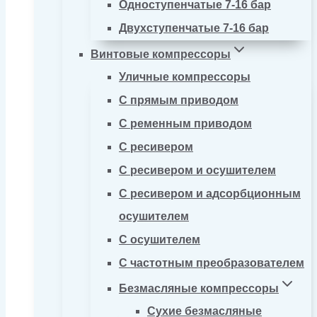
Одноступенчатые 7-16 бар
Двухступенчатые 7-16 бар
Винтовые компрессоры
Уличные компрессоры
С прямым приводом
С ременным приводом
С ресивером
С ресивером и осушителем
С ресивером и адсорбционным
осушителем
С осушителем
С частотным преобразователем
Безмасляные компрессоры
Сухие безмасляные