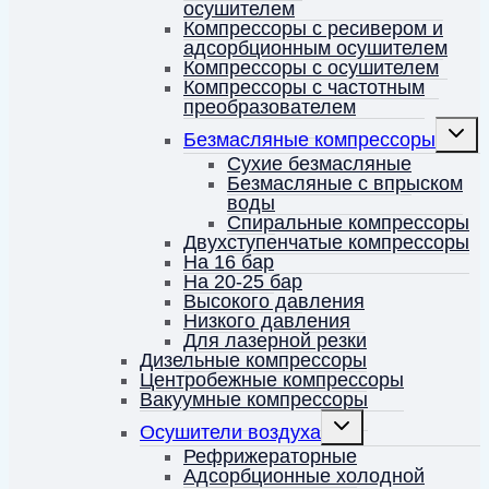
осушителем
Компрессоры с ресивером и
адсорбционным осушителем
Компрессоры с осушителем
Компрессоры с частотным
преобразователем
Перек
Безмасляные компрессоры
дочерн
меню
Сухие безмасляные
Безмасляные с впрыском
воды
Спиральные компрессоры
Двухступенчатые компрессоры
На 16 бар
На 20-25 бар
Высокого давления
Низкого давления
Для лазерной резки
Дизельные компрессоры
Центробежные компрессоры
Вакуумные компрессоры
Переключить
Осушители воздуха
дочернее
меню
Рефрижераторные
Адсорбционные холодной