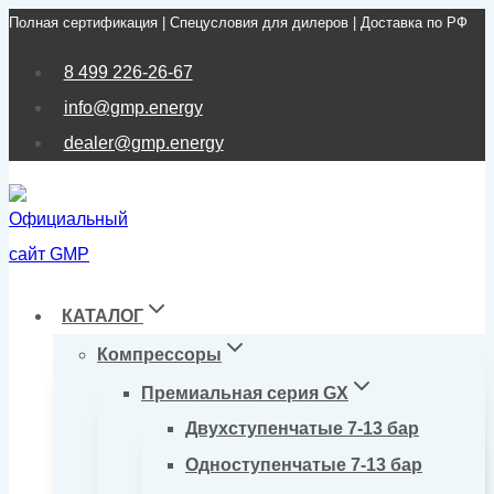
Полная сертификация | Спецусловия для дилеров | Доставка по РФ
Перейти
к
8 499 226-26-67
содержимому
info@gmp.energy
dealer@gmp.energy
КАТАЛОГ
Компрессоры
Премиальная серия GX
Двухступенчатые 7-13 бар
Одноступенчатые 7-13 бар