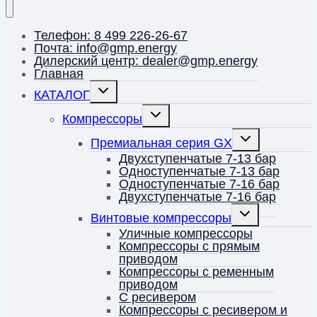
Телефон: 8 499 226-26-67
Почта: info@gmp.energy
Дилерский центр: dealer@gmp.energy
Главная
Переключить
КАТАЛОГ
дочернее
меню
Переключить
Компрессоры
дочернее
меню
Переключить
Премиальная серия GX
дочернее
меню
Двухступенчатые 7-13 бар
Одноступенчатые 7-13 бар
Одноступенчатые 7-16 бар
Двухступенчатые 7-16 бар
Переключить
Винтовые компрессоры
дочернее
меню
Уличные компрессоры
Компрессоры с прямым
приводом
Компрессоры с ременным
приводом
С ресивером
Компрессоры с ресивером и