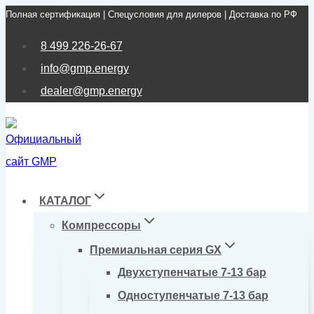
Полная сертификация | Спецусловия для дилеров | Доставка по РФ
Перейти
к
8 499 226-26-67
содержимому
info@gmp.energy
dealer@gmp.energy
КАТАЛОГ
Компрессоры
Премиальная серия GX
Двухступенчатые 7-13 бар
Одноступенчатые 7-13 бар