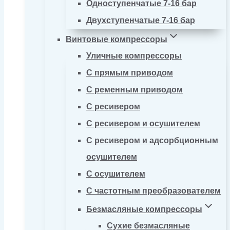
Одноступенчатые 7-16 бар
Двухступенчатые 7-16 бар
Винтовые компрессоры
Уличные компрессоры
С прямым приводом
С ременным приводом
С ресивером
С ресивером и осушителем
С ресивером и адсорбционным
осушителем
С осушителем
С частотным преобразователем
Безмасляные компрессоры
Сухие безмасляные