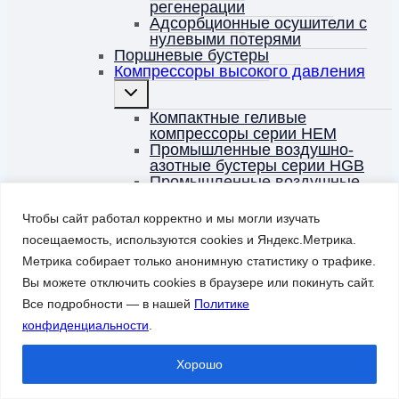
регенерации
Адсорбционные осушители с
нулевыми потерями
Поршневые бустеры
Компрессоры высокого давления
Переключить
дочернее
меню
Компактные геливые
компрессоры серии HEM
Промышленные воздушно-
азотные бустеры серии HGB
Промышленные воздушные
компрессоры высокого
давления серии HA
Чтобы сайт работал корректно и мы могли изучать
Безмасляные дожимные
посещаемость, используются cookies и Яндекс.Метрика.
компрессоры для воздуха и
азота серии HB-OFB
Метрика собирает только анонимную статистику о трафике.
Гелиевые компрессоры
Вы можете отключить cookies в браузере или покинуть сайт.
высокого давления серии HE
Все подробности — в нашей
Политике
Дожимные компрессоры для
воздуха и азота серии NA
конфиденциальности
.
Компрессоры высокого
давления серии HB
Хорошо
Компрессоры для дыхания
серии MCH