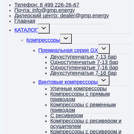
Телефон: 8 499 226-26-67
Почта: info@gmp.energy
Дилерский центр: dealer@gmp.energy
Главная
Переключить
КАТАЛОГ
дочернее
меню
Переключить
Компрессоры
дочернее
меню
Переключить
Премиальная серия GX
дочернее
меню
Двухступенчатые 7-13 бар
Одноступенчатые 7-13 бар
Одноступенчатые 7-16 бар
Двухступенчатые 7-16 бар
Переключить
Винтовые компрессоры
дочернее
меню
Уличные компрессоры
Компрессоры с прямым
приводом
Компрессоры с ременным
приводом
С ресивером
Компрессоры с ресивером и
осушителем
Компрессоры с ресивером и