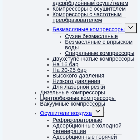
адсорбционным осушителем
Компрессоры с осушителем
Компрессоры с частотным
преобразователем
Перек
Безмасляные компрессоры
дочерн
меню
Сухие безмасляные
Безмасляные с впрыском
воды
Спиральные компрессоры
Двухступенчатые компрессоры
На 16 бар
На 20-25 бар
Высокого давления
Низкого давления
Для лазерной резки
Дизельные компрессоры
Центробежные компрессоры
Вакуумные компрессоры
Переключить
Осушители воздуха
дочернее
меню
Рефрижераторные
Адсорбционные холодной
регенерации
Адсорбционные горячей