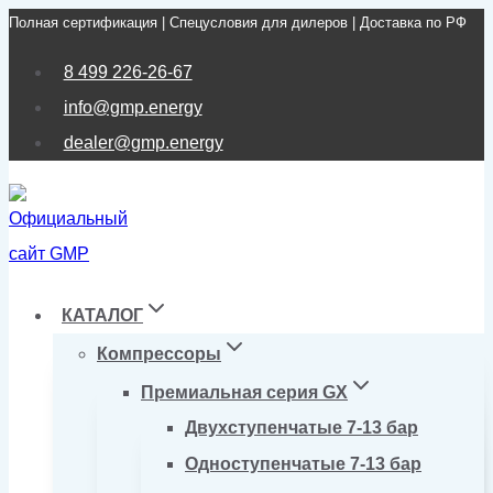
Полная сертификация | Спецусловия для дилеров | Доставка по РФ
Перейти
к
8 499 226-26-67
содержимому
info@gmp.energy
dealer@gmp.energy
КАТАЛОГ
Компрессоры
Премиальная серия GX
Двухступенчатые 7-13 бар
Одноступенчатые 7-13 бар