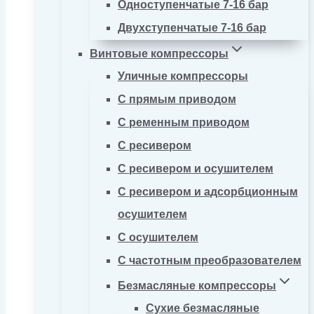
Одноступенчатые 7-16 бар
Двухступенчатые 7-16 бар
Винтовые компрессоры
Уличные компрессоры
С прямым приводом
С ременным приводом
С ресивером
С ресивером и осушителем
С ресивером и адсорбционным
осушителем
С осушителем
С частотным преобразователем
Безмасляные компрессоры
Сухие безмасляные