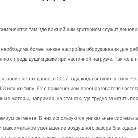
применяются там, где важнейшим критерием служит дешевизн
а необходима более тонкая настройка оборудования для ра
нию с предыдущим даже при частичной нагрузке. Так же в
изнание не так давно, в 2017 году, когда вступил в силу 
 IE3 или же типу IE2 с применением преобразователя часто
ые моторы, например, на станках, где трудно заметить пер
премиум сегмента. В них используются уникальные системы
максимальное уменьшение воздушного зазора благодаря св
но и существенно снизит энергозатраты производства.