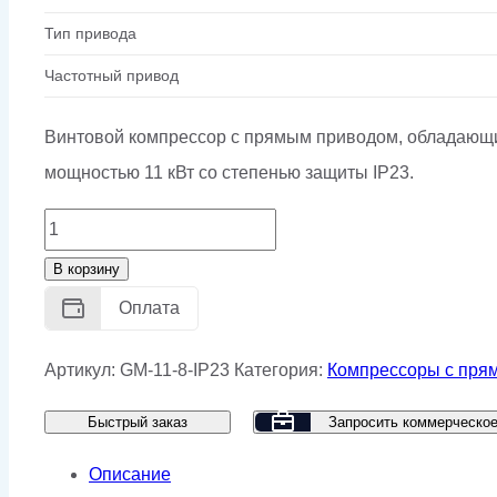
Тип привода
Частотный привод
Винтовой компрессор с прямым приводом, обладающи
мощностью 11 кВт со степенью защиты IP23.
Количество
товара
В корзину
Винтовой
Оплата
компрессор
GMP
Артикул:
GM-11-8-IP23
Категория:
Компрессоры с пря
GM
Быстрый заказ
Запросить коммерческо
11-
8
Описание