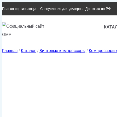
Перейти
Полная сертификация | Спецусловия для дилеров | Доставка по РФ
к
содержимому
КАТА
Главная
/
Каталог
/
Винтовые компрессоры
/
Компрессоры 