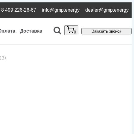
8 499 226-26-67
info@gmp.energy
dealer@gmp.energy
Оплата
Доставка
Заказать звонок
0
23)