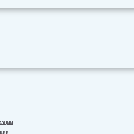
рации
ации