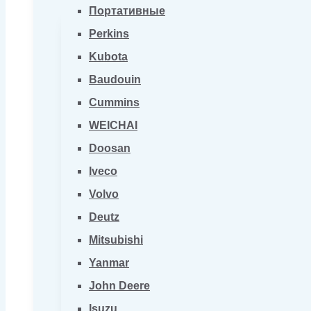
Портативные
Perkins
Kubota
Baudouin
Cummins
WEICHAI
Doosan
Iveco
Volvo
Deutz
Mitsubishi
Yanmar
John Deere
Isuzu