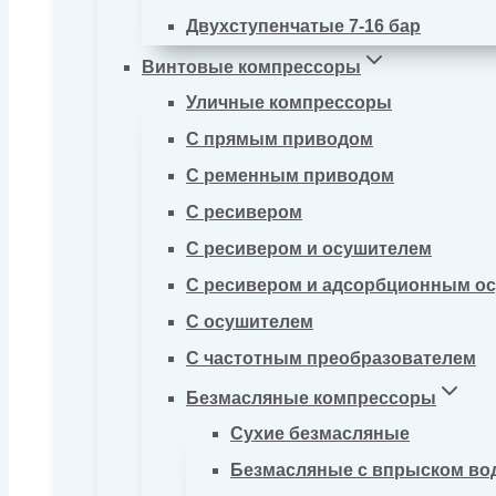
Двухступенчатые 7-16 бар
Винтовые компрессоры
Уличные компрессоры
С прямым приводом
С ременным приводом
С ресивером
С ресивером и осушителем
С ресивером и адсорбционным о
С осушителем
С частотным преобразователем
Безмасляные компрессоры
Сухие безмасляные
Безмасляные с впрыском во