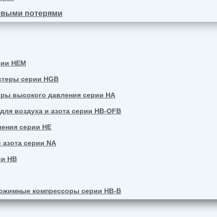
евыми потерями
рии HEM
стеры серии HGB
ры высокого давления серии HA
ля воздуха и азота серии HB-OFB
ения серии HE
 азота серии NA
ии HB
ожимные компрессоры серии HB-B