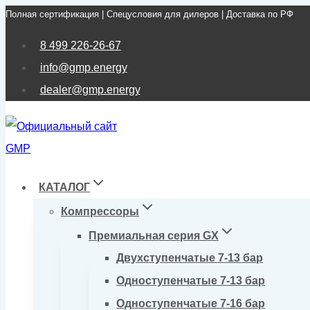
Полная сертификация | Спецусловия для дилеров | Доставка по РФ
Перейти
к
8 499 226-26-67
содержимому
info@gmp.energy
dealer@gmp.energy
КАТАЛОГ
Компрессоры
Премиальная серия GX
Двухступенчатые 7-13 бар
Одноступенчатые 7-13 бар
Одноступенчатые 7-16 бар