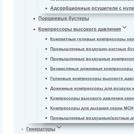
Адсорбционные осушители с нул
Поршневые бустеры
Компрессоры высокого давления
Компактные геливые компрессоры се
Промышленные воздушно-азотные бу
Промышленные воздушные компрессо
Безмасляные дожимные компрессоры д
Гелиевые компрессоры высокого давл
Дожимные компрессоры для воздуха и
Компрессоры высокого давления сер
Компрессоры для дыхания серии MCH
Промышленные воздушные/азотные д
Генераторы