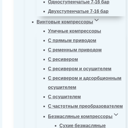
Одноступенчатые 7-16 бар
Двухступенчатые 7-16 бар
Винтовые компрессоры
Уличные компрессоры
С прямым приводом
С ременным приводом
С ресивером
С ресивером и осушителем
С ресивером и адсорбционным
осушителем
С осушителем
С частотным преобразователем
Безмасляные компрессоры
Сухие безмасляные