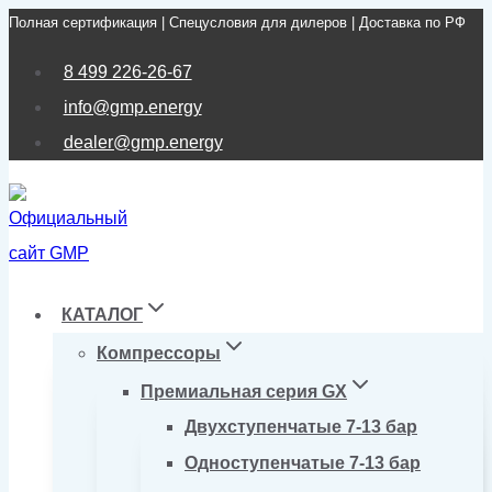
Полная сертификация | Спецусловия для дилеров | Доставка по РФ
Перейти
к
8 499 226-26-67
содержимому
info@gmp.energy
dealer@gmp.energy
КАТАЛОГ
Компрессоры
Премиальная серия GX
Двухступенчатые 7-13 бар
Одноступенчатые 7-13 бар