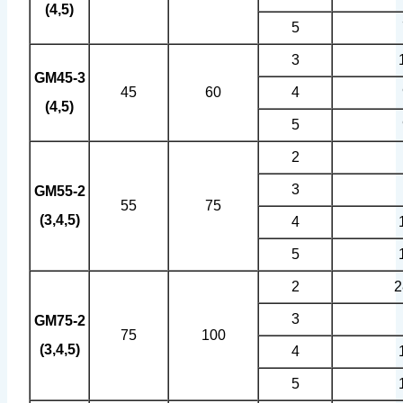
(4,5)
5
3
GM45-3
45
60
4
(4,5)
5
2
3
GM55-2
55
75
(3,4,5)
4
5
2
2
3
GM75-2
75
100
(3,4,5)
4
5