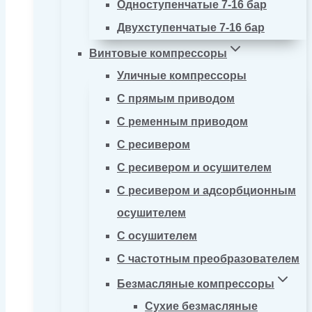
Одноступенчатые 7-16 бар
Двухступенчатые 7-16 бар
Винтовые компрессоры
Уличные компрессоры
С прямым приводом
С ременным приводом
С ресивером
С ресивером и осушителем
С ресивером и адсорбционным
осушителем
С осушителем
С частотным преобразователем
Безмасляные компрессоры
Сухие безмасляные