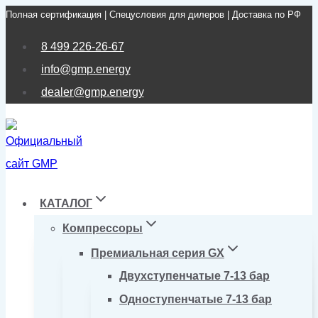
Полная сертификация | Спецусловия для дилеров | Доставка по РФ
Перейти
к
8 499 226-26-67
содержимому
info@gmp.energy
dealer@gmp.energy
КАТАЛОГ
Компрессоры
Премиальная серия GX
Двухступенчатые 7-13 бар
Одноступенчатые 7-13 бар