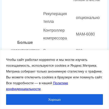
Рекуперация
опционально
тепла
Контроллер
МАМ-6080
компрессора
Больше
характеристик
Вес
810 кг
Чтобы сайт работал корректно и мы могли изучать
посещаемость, используются cookies и Яндекс.Метрика.
2000 × 900 ×
Габариты
Метрика собирает только анонимную статистику о трафике.
1860 мм
Вы можете отключить cookies в браузере или покинуть сайт.
Все подробности — в нашей
Политике
конфиденциальности
.
Эффективность промышленного оборудования
Хорошо
напрямую зависит от множества факторов,
начиная с установки оборудования на объект и