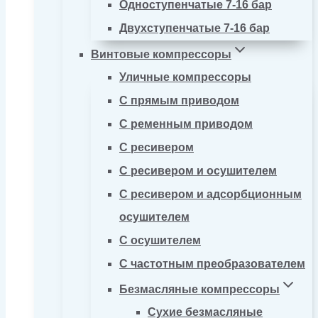
Одноступенчатые 7-16 бар
Двухступенчатые 7-16 бар
Винтовые компрессоры
Уличные компрессоры
С прямым приводом
С ременным приводом
С ресивером
С ресивером и осушителем
С ресивером и адсорбционным
осушителем
С осушителем
С частотным преобразователем
Безмасляные компрессоры
Сухие безмасляные