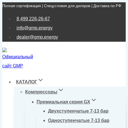
Полная сертификация | Спецусловия для дилеров | Доставка по РФ
Перейти
к
8 499 226-26-67
содержимому
info@gmp.energy
dealer@gmp.energy
КАТАЛОГ
Компрессоры
Премиальная серия GX
Двухступенчатые 7-13 бар
Одноступенчатые 7-13 бар