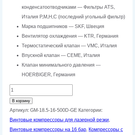
конденсатоотводчиками — Фильтры ATS,
Италия P,M,H,C (последний угольный фильтр)
Марка подшипников — SKF, Швеция
Вентилятор охлаждения — KTR, Германия
Термостатический клапан — VMC, Италия
Впускной клапан — CEME, Италия
Клапан минимального давления —
HOERBIGER, Германия
Количество
товара
В корзину
Винтовой
Артикул:
GM-18.5-16-500D-GE
Категории:
компрессор
Винтовые компрессоры для лазерной резки
,
GMP
Винтовые компрессоры на 16 бар
,
Компрессоры с