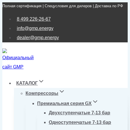
Полная сертификация | Спецусловия для дилеров | Доставка по РФ
Перейти
к
8 499 226-26-67
содержимому
info@gmp.energy
dealer@gmp.energy
КАТАЛОГ
Компрессоры
Премиальная серия GX
Двухступенчатые 7-13 бар
Одноступенчатые 7-13 бар