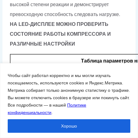
высокой степени реакции и демонстрирует
превосходную способность следовать нагрузке.
НА LED-ДИСПЛЕЕ МОЖНО ПРОВЕРИТЬ
СОСТОЯНИЕ РАБОТЫ КОМПРЕССОРА И
РАЗЛИЧНЫЕ НАСТРОЙКИ
Таблица параметров н
Чтобы сайт работал корректно и мы могли изучать
Мощность
Лошадиные
Давление
Произво
посещаемость, используются cookies и Яндекс.Метрика.
Модель
(кВт)
силы (HP)
(бар)
(м
Метрика собирает только анонимную статистику о трафике.
Вы можете отключить cookies в браузере или покинуть сайт.
3
GM15-3
Все подробности — в нашей
Политике
15
20
конфиденциальности
.
(4)
4
Хорошо
3
GM22-3
22
30
(4,5)
4