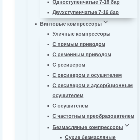
Одноступенчатые 7-16 бар
Двухступенчатые 7-16 бар
Винтовые компрессоры
Уличные компрессоры
С прямым приводом
С ременным приводом
С ресивером
С ресивером и осушителем
С ресивером и адсорбционным
осушителем
С осушителем
С частотным преобразователем
Безмасляные компрессоры
Сухие безмасляные