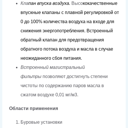
Кла
па
н
в
п
у
с
к
а
в
оз
д
у
х
а.
Высо
к
о
к
ачественные
впус
кн
ые
клапа
н
ы
с плавной
ре
г
у
лиров
к
ой
о
т
0
д
о
1
0
0%
к
о
л
ичес
т
ва
в
о
з
д
у
х
а
н
а
в
х
о
д
е
дл
я
с
н
и
ж
ения
эне
р
г
оп
о
т
р
е
б
л
ени
я
.
Вст
р
о
е
нный
об
р
а
т
ный к
л
апан
д
ля
п
р
е
д
о
твраще
н
ия
обра
т
но
г
о
п
о
т
о
к
а
в
о
зд
у
х
а
и
ма
с
ла
в
с
л
уч
а
е
н
еожид
а
н
н
о
г
о с
б
о
я
пи
т
ания.
Встроенный магистральный
фильтры
позволяют достигнуть степени
чистоты по содержанию паров масла в
сжатом воздухе
0,01 мг/м3.
Области применения
Буровые установки