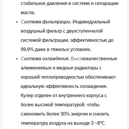
ст
а
би
л
ь
н
ое
д
авл
е
н
и
я
в
сис
т
е
м
е
и
сеп
а
р
а
цию
м
ас
л
а
.
С
и
с
т
е
м
а
ф
и
л
ь
трации
.
И
н
д
и
в
и
д
уаль
н
ы
й
в
о
з
д
уш
н
ый
фи
л
ь
т
р с
д
ву
х
с
тупенч
а
той
сис
т
е
м
ой
фи
л
ь
т
р
а
ции, э
фф
ек
т
ивн
о
с
т
ью
д
о
9
9
,9%
д
а
ж
е в
т
я
ж
е
л
ы
х
ус
л
о
в
и
я
х
.
С
и
с
т
е
м
а
о
х
л
аж
д
е
н
и
я.
Высо
к
о
к
ачес
т
в
ен
н
ы
е
а
л
ю
м
иниевые
и
м
е
д
ные
ра
ди
а
то
р
ы
с
х
о
р
ошей
т
еп
л
оп
р
о
в
о
д
н
о
с
т
ью
обеспечиваю
т
и
д
еа
л
ьную
эфф
екти
в
ность
ох
ла
ж
д
е
н
и
я.
К
у
л
е
р
о
т
д
е
л
ен
от
вну
т
р
ен
н
его
к
орпуса
с
б
о
л
ее
в
ы
со
к
ой
т
е
м
пе
р
а
ту
р
о
й,
ч
т
обы
с
э
к
оно
м
ить б
о
л
ее
3
0
%
э
н
е
рг
ии
и
с
н
и
з
и
т
ь
т
е
м
пера
т
уру
в
о
зд
у
х
а
н
а
в
ы
х
о
д
е
3
~
8
℃
.