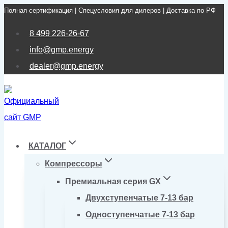
Полная сертификация | Спецусловия для дилеров | Доставка по РФ
Перейти
к
8 499 226-26-67
содержимому
info@gmp.energy
dealer@gmp.energy
КАТАЛОГ
Компрессоры
Премиальная серия GX
Двухступенчатые 7-13 бар
Одноступенчатые 7-13 бар