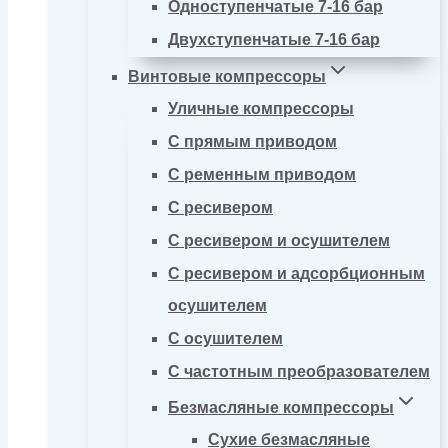
Одноступенчатые 7-16 бар
Двухступенчатые 7-16 бар
Винтовые компрессоры
Уличные компрессоры
С прямым приводом
С ременным приводом
С ресивером
С ресивером и осушителем
С ресивером и адсорбционным
осушителем
С осушителем
С частотным преобразователем
Безмасляные компрессоры
Сухие безмасляные