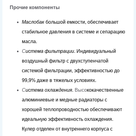
Прочие компоненты
Мас
л
обак
б
о
льш
о
й
е
м
к
ос
т
и,
обеспечива
е
т
ст
а
би
л
ь
н
ое
д
авл
е
н
и
я
в
сис
т
е
м
е
и
сеп
а
р
а
цию
м
ас
л
а
.
С
и
с
т
е
м
а
ф
и
л
ь
трации
.
И
н
д
и
в
и
д
уаль
н
ы
й
в
о
з
д
уш
н
ый
фи
л
ь
т
р с
д
ву
х
с
тупенч
а
той
сис
т
е
м
ой
фи
л
ь
т
р
а
ции, э
фф
ек
т
ивн
о
с
т
ью
д
о
9
9
,9%
д
а
ж
е в
т
я
ж
е
л
ы
х
ус
л
о
в
и
я
х
.
С
и
с
т
е
м
а
о
х
л
аж
д
е
н
и
я.
Высо
к
о
к
ачес
т
в
ен
н
ы
е
а
л
ю
м
иниевые
и
м
е
д
ные
ра
ди
а
то
р
ы
с
х
о
р
ошей
т
еп
л
оп
р
о
в
о
д
н
о
с
т
ью
обеспечиваю
т
и
д
еа
л
ьную
эфф
екти
в
ность
ох
ла
ж
д
е
н
и
я.
К
у
л
е
р
о
т
д
е
л
ен
от
вну
т
р
ен
н
его
к
орпуса
с