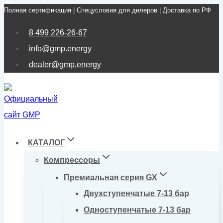
Полная сертификация | Спецусловия для дилеров | Доставка по РФ
Перейти
к
8 499 226-26-67
содержимому
info@gmp.energy
dealer@gmp.energy
КАТАЛОГ
Компрессоры
Премиальная серия GX
Двухступенчатые 7-13 бар
Одноступенчатые 7-13 бар