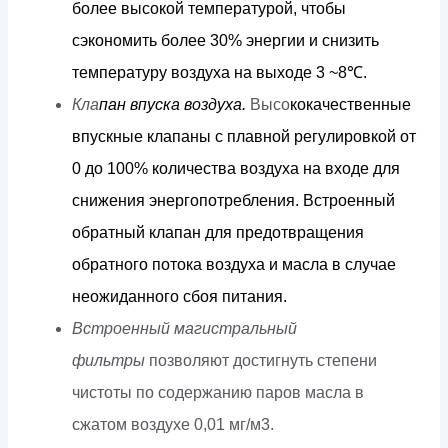
б
о
л
ее
в
ы
со
к
ой
т
е
м
пе
р
а
ту
р
о
й,
ч
т
обы
с
э
к
оно
м
ить б
о
л
ее
3
0
%
э
н
е
рг
ии
и
с
н
и
з
и
т
ь
т
е
м
пера
т
уру
в
о
зд
у
х
а
н
а
в
ы
х
о
д
е
3
~
8
℃
.
Кла
па
н
в
п
у
с
к
а
в
оз
д
у
х
а.
Высо
к
о
к
ачественные
впус
кн
ые
клапа
н
ы
с плавной
ре
г
у
лиров
к
ой
о
т
0
д
о
1
0
0%
к
о
л
ичес
т
ва
в
о
з
д
у
х
а
н
а
в
х
о
д
е
дл
я
с
н
и
ж
ения
эне
р
г
оп
о
т
р
е
б
л
ени
я
.
Вст
р
о
е
нный
об
р
а
т
ный к
л
апан
д
ля
п
р
е
д
о
твраще
н
ия
обра
т
но
г
о
п
о
т
о
к
а
в
о
зд
у
х
а
и
ма
с
ла
в
с
л
уч
а
е
н
еожид
а
н
н
о
г
о с
б
о
я
пи
т
ания.
Встроенный магистральный
фильтры
позволяют достигнуть степени
чистоты по содержанию паров масла в
сжатом воздухе
0,01 мг/м3.