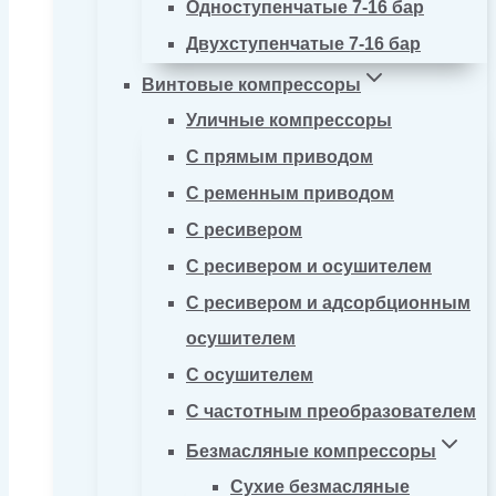
Одноступенчатые 7-16 бар
Двухступенчатые 7-16 бар
Винтовые компрессоры
Уличные компрессоры
С прямым приводом
С ременным приводом
С ресивером
С ресивером и осушителем
С ресивером и адсорбционным
осушителем
С осушителем
С частотным преобразователем
Безмасляные компрессоры
Сухие безмасляные