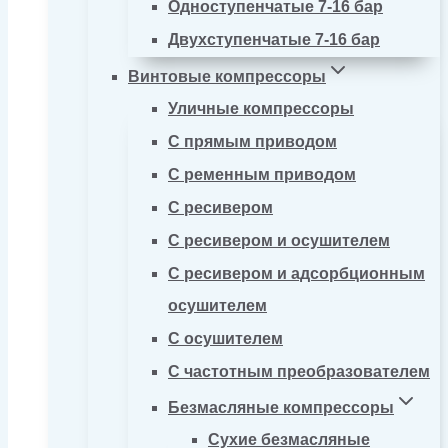
Одноступенчатые 7-16 бар
Двухступенчатые 7-16 бар
Винтовые компрессоры
Уличные компрессоры
С прямым приводом
С ременным приводом
С ресивером
С ресивером и осушителем
С ресивером и адсорбционным
осушителем
С осушителем
С частотным преобразователем
Безмасляные компрессоры
Сухие безмасляные