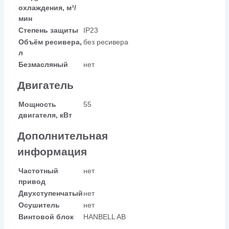
охлаждения, м³/
мин
Степень защиты
IP23
Объём ресивера,
без ресивера
л
Безмасляный
нет
Двигатель
Мощность
55
двигателя, кВт
Дополнительная
информация
Частотный
нет
привод
Двухступенчатый
нет
Осушитель
нет
Винтовой блок
HANBELL AB