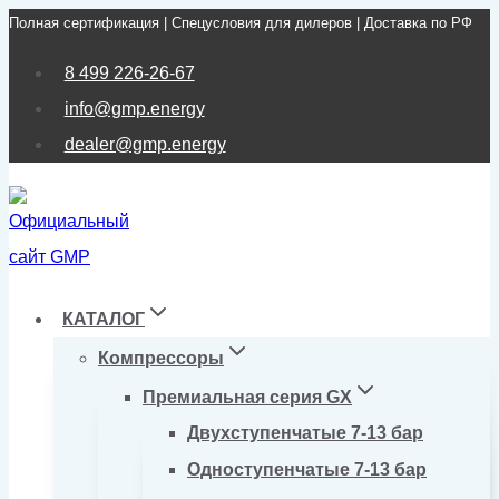
Полная сертификация | Спецусловия для дилеров | Доставка по РФ
Перейти
к
8 499 226-26-67
содержимому
info@gmp.energy
dealer@gmp.energy
КАТАЛОГ
Компрессоры
Премиальная серия GX
Двухступенчатые 7-13 бар
Одноступенчатые 7-13 бар