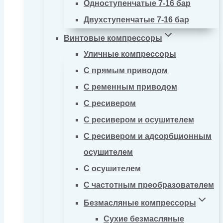
Одноступенчатые 7-16 бар
Двухступенчатые 7-16 бар
Винтовые компрессоры
Уличные компрессоры
С прямым приводом
С ременным приводом
С ресивером
С ресивером и осушителем
С ресивером и адсорбционным
осушителем
С осушителем
С частотным преобразователем
Безмасляные компрессоры
Сухие безмасляные