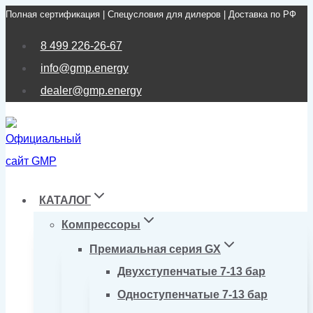
Полная сертификация | Спецусловия для дилеров | Доставка по РФ
Перейти
к
8 499 226-26-67
содержимому
info@gmp.energy
dealer@gmp.energy
КАТАЛОГ
Компрессоры
Премиальная серия GX
Двухступенчатые 7-13 бар
Одноступенчатые 7-13 бар