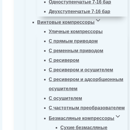
Одноступенчатые 7-16 бар
Двухступенчатые 7-16 бар
Винтовые компрессоры
Уличные компрессоры
С прямым приводом
С ременным приводом
С ресивером
С ресивером и осушителем
С ресивером и адсорбционным
осушителем
С осушителем
С частотным преобразователем
Безмасляные компрессоры
Сухие безмасляные