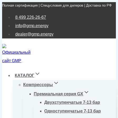
Полная сертификация | Спецусловия для дилеров | Доставка по РФ
Перейти
к
8 499 226-26-67
содержимому
info@gmp.energy
dealer@gmp.energy
КАТАЛОГ
Компрессоры
Премиальная серия GX
Двухступенчатые 7-13 бар
Одноступенчатые 7-13 бар