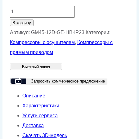
Количество
товара
В корзину
Винтовой
Артикул:
GM45-12D-GE-HB-IP23
Категории:
компрессор
Компрессоры с осушителем
,
Компрессоры с
GMP
прямым приводом
GM
Быстрый заказ
45-
12D
Запросить коммерческое предложение
GE/HB
Описание
(IP23)
Характеристики
Услуги сервиса
Доставка
Скачать 3D-модель