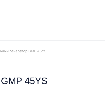
ьный генератор GMP 45YS
р GMP 45YS