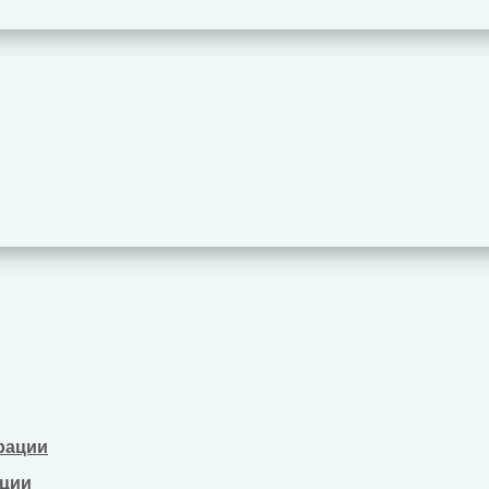
рации
ации