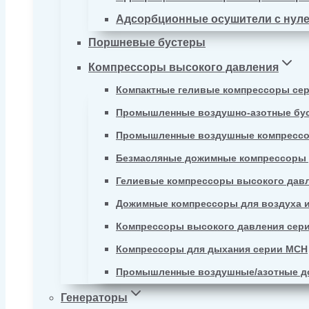
Адсорбционные осушители с нул
Поршневые бустеры
Компрессоры высокого давления
Компактные геливые компрессоры се
Промышленные воздушно-азотные бу
Промышленные воздушные компрессо
Безмасляные дожимные компрессоры д
Гелиевые компрессоры высокого давл
Дожимные компрессоры для воздуха и
Компрессоры высокого давления сер
Компрессоры для дыхания серии MCH
Промышленные воздушные/азотные д
Генераторы