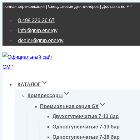
Полная сертификация | Спецусловия для дилеров | Доставка по РФ
Перейти
к
8 499 226-26-67
содержимому
info@gmp.energy
dealer@gmp.energy
КАТАЛОГ
Компрессоры
Премиальная серия GX
Двухступенчатые 7-13 бар
Одноступенчатые 7-13 бар
Одноступенчатые 7-16 бар