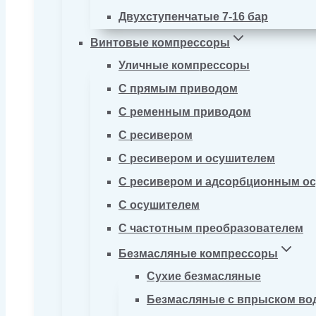
Двухступенчатые 7-16 бар
Винтовые компрессоры
Уличные компрессоры
С прямым приводом
С ременным приводом
С ресивером
С ресивером и осушителем
С ресивером и адсорбционным о
С осушителем
С частотным преобразователем
Безмасляные компрессоры
Сухие безмасляные
Безмасляные с впрыском во