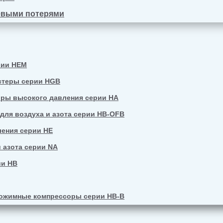
евыми потерями
рии HEM
стеры серии HGB
ры высокого давления серии HA
ля воздуха и азота серии HB-OFB
ения серии HE
 азота серии NA
ии HB
ожимные компрессоры серии HB-B