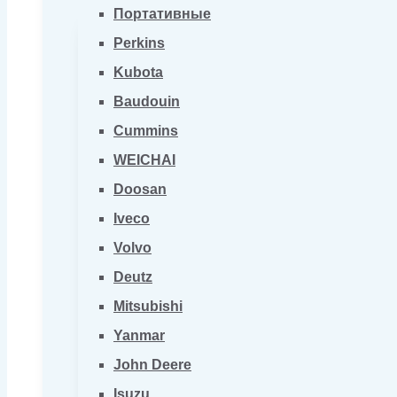
Портативные
Perkins
Kubota
Baudouin
Cummins
WEICHAI
Doosan
Iveco
Volvo
Deutz
Mitsubishi
Yanmar
John Deere
Isuzu