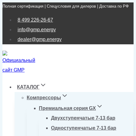
Полная сертификация | Спецусловия для дилеров | Доставка по РФ
Перейти
к
8 499 226-26-67
содержимому
info@gmp.energy
dealer@gmp.energy
КАТАЛОГ
Компрессоры
Премиальная серия GX
Двухступенчатые 7-13 бар
Одноступенчатые 7-13 бар