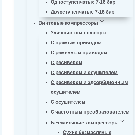
Одноступенчатые 7-16 бар
Двухступенчатые 7-16 бар
Винтовые компрессоры
Уличные компрессоры
С прямым приводом
С ременным приводом
С ресивером
С ресивером и осушителем
С ресивером и адсорбционным
осушителем
С осушителем
С частотным преобразователем
Безмасляные компрессоры
Сухие безмасляные