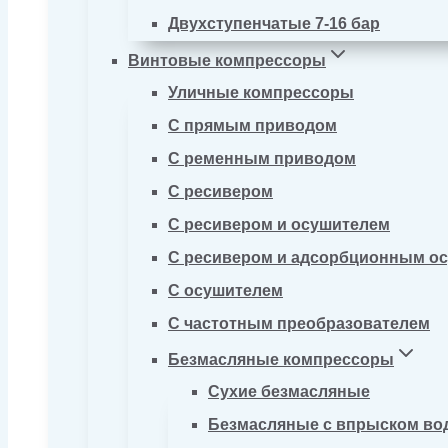
Двухступенчатые 7-16 бар
Винтовые компрессоры
Уличные компрессоры
С прямым приводом
С ременным приводом
С ресивером
С ресивером и осушителем
С ресивером и адсорбционным о
С осушителем
С частотным преобразователем
Безмасляные компрессоры
Сухие безмасляные
Безмасляные с впрыском во