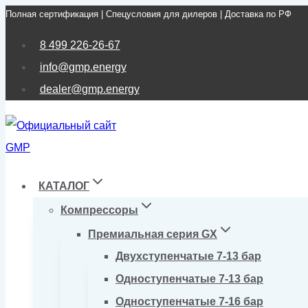
Полная сертификация | Спецусловия для дилеров | Доставка по РФ
Перейти
к
8 499 226-26-67
содержимому
info@gmp.energy
dealer@gmp.energy
КАТАЛОГ
Компрессоры
Премиальная серия GX
Двухступенчатые 7-13 бар
Одноступенчатые 7-13 бар
Одноступенчатые 7-16 бар