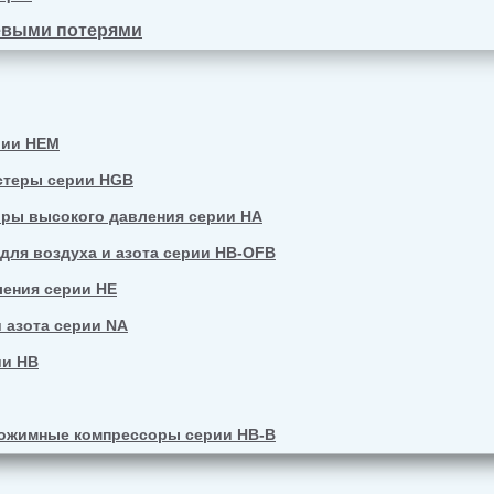
евыми потерями
рии HEM
стеры серии HGB
ры высокого давления серии HA
ля воздуха и азота серии HB-OFB
ения серии HE
 азота серии NA
ии HB
ожимные компрессоры серии HB-B