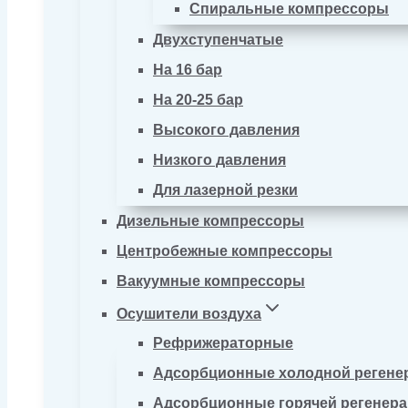
Спиральные компрессоры
Двухступенчатые
На 16 бар
На 20-25 бар
Высокого давления
Низкого давления
Для лазерной резки
Дизельные компрессоры
Центробежные компрессоры
Вакуумные компрессоры
Осушители воздуха
Рефрижераторные
Адсорбционные холодной регене
Адсорбционные горячей регенер