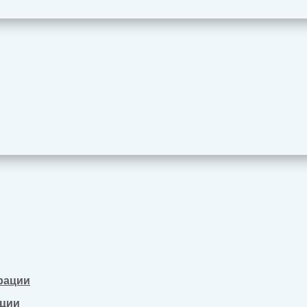
рации
ации