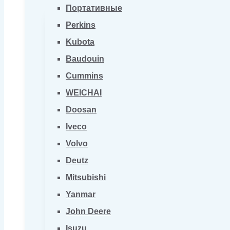
Портативные
Perkins
Kubota
Baudouin
Cummins
WEICHAI
Doosan
Iveco
Volvo
Deutz
Mitsubishi
Yanmar
John Deere
Isuzu