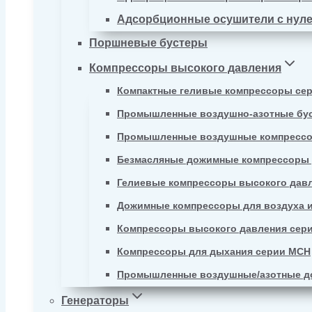
Адсорбционные осушители с нул
Поршневые бустеры
Компрессоры высокого давления
Компактные геливые компрессоры се
Промышленные воздушно-азотные бу
Промышленные воздушные компрессо
Безмасляные дожимные компрессоры д
Гелиевые компрессоры высокого давл
Дожимные компрессоры для воздуха и
Компрессоры высокого давления сер
Компрессоры для дыхания серии MCH
Промышленные воздушные/азотные д
Генераторы