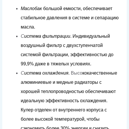
Мас
л
обак
б
о
льш
о
й
е
м
к
ос
т
и,
обеспечива
е
т
ст
а
би
л
ь
н
ое
д
авл
е
н
и
я
в
сис
т
е
м
е
и
сеп
а
р
а
цию
м
ас
л
а
.
С
и
с
т
е
м
а
ф
и
л
ь
трации
.
И
н
д
и
в
и
д
уаль
н
ы
й
в
о
з
д
уш
н
ый
фи
л
ь
т
р с
д
ву
х
с
тупенч
а
той
сис
т
е
м
ой
фи
л
ь
т
р
а
ции, э
фф
ек
т
ивн
о
с
т
ью
д
о
9
9
,9%
д
а
ж
е в
т
я
ж
е
л
ы
х
ус
л
о
в
и
я
х
.
С
и
с
т
е
м
а
о
х
л
аж
д
е
н
и
я.
Высо
к
о
к
ачес
т
в
ен
н
ы
е
а
л
ю
м
иниевые
и
м
е
д
ные
ра
ди
а
то
р
ы
с
х
о
р
ошей
т
еп
л
оп
р
о
в
о
д
н
о
с
т
ью
обеспечиваю
т
и
д
еа
л
ьную
эфф
екти
в
ность
ох
ла
ж
д
е
н
и
я.
К
у
л
е
р
о
т
д
е
л
ен
от
вну
т
р
ен
н
его
к
орпуса
с
б
о
л
ее
в
ы
со
к
ой
т
е
м
пе
р
а
ту
р
о
й,
ч
т
обы
с
э
к
оно
м
ить б
о
л
ее
3
0
%
э
н
е
рг
ии
и
с
н
и
з
и
т
ь