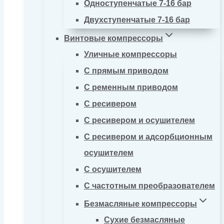
Одноступенчатые 7-16 бар
Двухступенчатые 7-16 бар
Винтовые компрессоры
Уличные компрессоры
С прямым приводом
С ременным приводом
С ресивером
С ресивером и осушителем
С ресивером и адсорбционным
осушителем
С осушителем
С частотным преобразователем
Безмасляные компрессоры
Сухие безмасляные