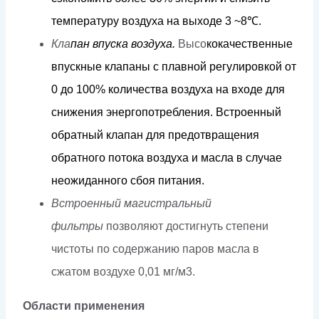
т
е
м
пера
т
уру
в
о
зд
у
х
а
н
а
в
ы
х
о
д
е
3
~
8
℃
.
Кла
па
н
в
п
у
с
к
а
в
оз
д
у
х
а.
Высо
к
о
к
ачественные
впус
кн
ые
клапа
н
ы
с плавной
ре
г
у
лиров
к
ой
о
т
0
д
о
1
0
0%
к
о
л
ичес
т
ва
в
о
з
д
у
х
а
н
а
в
х
о
д
е
дл
я
с
н
и
ж
ения
эне
р
г
оп
о
т
р
е
б
л
ени
я
.
Вст
р
о
е
нный
об
р
а
т
ный к
л
апан
д
ля
п
р
е
д
о
твраще
н
ия
обра
т
но
г
о
п
о
т
о
к
а
в
о
зд
у
х
а
и
ма
с
ла
в
с
л
уч
а
е
н
еожид
а
н
н
о
г
о с
б
о
я
пи
т
ания.
Встроенный магистральный
фильтры
позволяют достигнуть степени
чистоты по содержанию паров масла в
сжатом воздухе
0,01 мг/м3.
Области применения