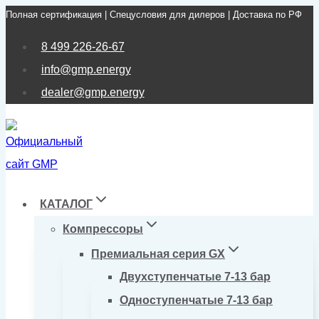
Полная сертификация | Спецусловия для дилеров | Доставка по РФ
Перейти
к
8 499 226-26-67
содержимому
info@gmp.energy
dealer@gmp.energy
КАТАЛОГ
Компрессоры
Премиальная серия GX
Двухступенчатые 7-13 бар
Одноступенчатые 7-13 бар