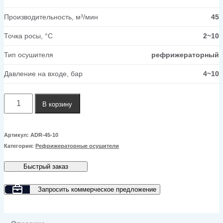
Производительность, м³/мин
45
Точка росы, °C
2~10
Тип осушителя
рефрижераторный
Давление на входе, бар
4~10
Количество
В корзину
товара
Рефрижераторный
Артикул:
ADR-45-10
Категория:
Рефрижераторные осушители
осушитель
GMP
Быстрый заказ
ADR-
Запросить коммерческое предложение
45-
10