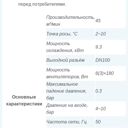
перед потребителями.
Производительность,
45
м³/мин
Точка росы, °C
2~10
Мощность
9.3
охлаждения, кВт
Выходной разъём
DN100
Мощность
6(3)×180
вентиляторов, Вт
Максимальное
падение давления,
0.3
Основные
бар
характеристики
Давление на входе,
4~10
бар
Частота сети, Гц
50