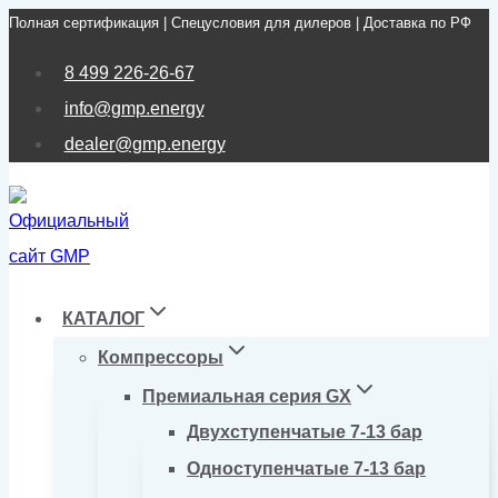
Полная сертификация | Спецусловия для дилеров | Доставка по РФ
Перейти
к
8 499 226-26-67
содержимому
info@gmp.energy
dealer@gmp.energy
КАТАЛОГ
Компрессоры
Премиальная серия GX
Двухступенчатые 7-13 бар
Одноступенчатые 7-13 бар