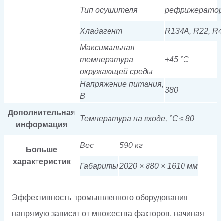
Тип осушителя
рефрижерато
Хладагент
R134A, R22, R
Максимальная
температура
+45 °C
окружающей среды
Напряжение питания,
380
В
Дополнительная
Температура на входе, °C
≤ 80
информация
Вес
590 кг
Больше
характеристик
Габариты
2020 × 880 × 1610 мм
Эффективность промышленного оборудования
напрямую зависит от множества факторов, начиная