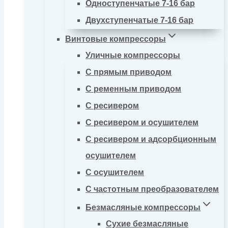
Одноступенчатые 7-16 бар
Двухступенчатые 7-16 бар
Винтовые компрессоры
Уличные компрессоры
С прямым приводом
С ременным приводом
С ресивером
С ресивером и осушителем
С ресивером и адсорбционным
осушителем
С осушителем
С частотным преобразователем
Безмасляные компрессоры
Сухие безмасляные