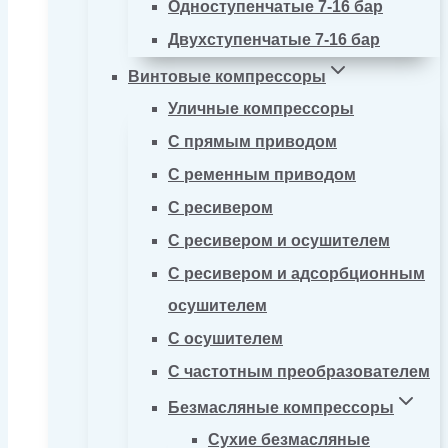
Одноступенчатые 7-16 бар
Двухступенчатые 7-16 бар
Винтовые компрессоры
Уличные компрессоры
С прямым приводом
С ременным приводом
С ресивером
С ресивером и осушителем
С ресивером и адсорбционным
осушителем
С осушителем
С частотным преобразователем
Безмасляные компрессоры
Сухие безмасляные