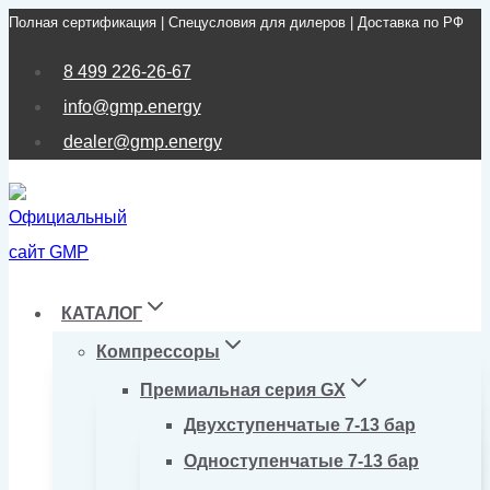
Полная сертификация | Спецусловия для дилеров | Доставка по РФ
Перейти
к
8 499 226-26-67
содержимому
info@gmp.energy
dealer@gmp.energy
КАТАЛОГ
Компрессоры
Премиальная серия GX
Двухступенчатые 7-13 бар
Одноступенчатые 7-13 бар