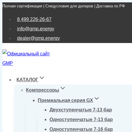
Полная сертификация | Спецусловия для дилеров | Доставка по РФ
Перейти
к
8 499 226-26-67
содержимому
info@gmp.energy
dealer@gmp.energy
КАТАЛОГ
Компрессоры
Премиальная серия GX
Двухступенчатые 7-13 бар
Одноступенчатые 7-13 бар
Одноступенчатые 7-16 бар