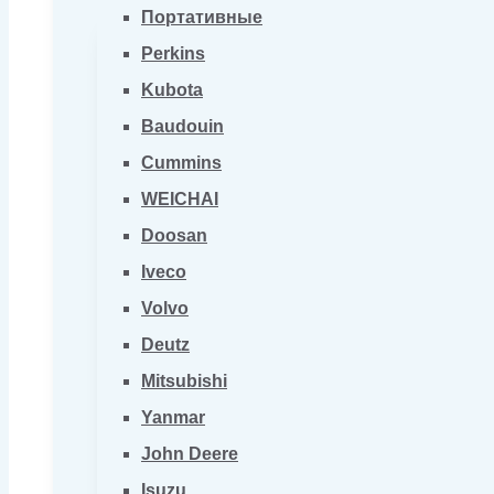
Портативные
Perkins
Kubota
Baudouin
Cummins
WEICHAI
Doosan
Iveco
Volvo
Deutz
Mitsubishi
Yanmar
John Deere
Isuzu