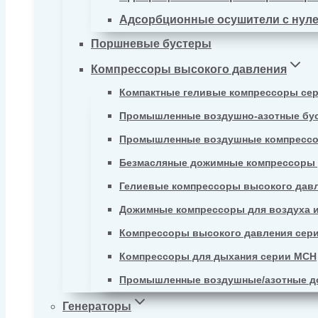
Адсорбционные осушители с нул
Поршневые бустеры
Компрессоры высокого давления
Компактные геливые компрессоры се
Промышленные воздушно-азотные бу
Промышленные воздушные компрессо
Безмасляные дожимные компрессоры д
Гелиевые компрессоры высокого давл
Дожимные компрессоры для воздуха и
Компрессоры высокого давления сер
Компрессоры для дыхания серии MCH
Промышленные воздушные/азотные д
Генераторы