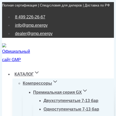
Полная сертификация | Спецусловия для дилеров | Доставка по РФ
Перейти
к
8 499 226-26-67
содержимому
info@gmp.energy
dealer@gmp.energy
КАТАЛОГ
Компрессоры
Премиальная серия GX
Двухступенчатые 7-13 бар
Одноступенчатые 7-13 бар