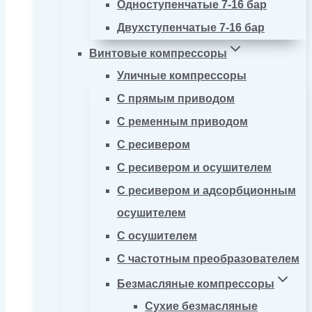
Одноступенчатые 7-16 бар
Двухступенчатые 7-16 бар
Винтовые компрессоры
Уличные компрессоры
С прямым приводом
С ременным приводом
С ресивером
С ресивером и осушителем
С ресивером и адсорбционным
осушителем
С осушителем
С частотным преобразователем
Безмасляные компрессоры
Сухие безмасляные