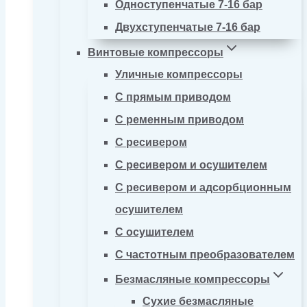
Одноступенчатые 7-16 бар
Двухступенчатые 7-16 бар
Винтовые компрессоры
Уличные компрессоры
С прямым приводом
С ременным приводом
С ресивером
С ресивером и осушителем
С ресивером и адсорбционным
осушителем
С осушителем
С частотным преобразователем
Безмасляные компрессоры
Сухие безмасляные