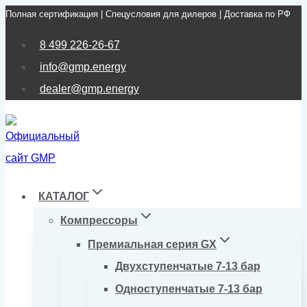
Полная сертификация | Спецусловия для дилеров | Доставка по РФ
Перейти
к
8 499 226-26-67
содержимому
info@gmp.energy
dealer@gmp.energy
КАТАЛОГ
Компрессоры
Премиальная серия GX
Двухступенчатые 7-13 бар
Одноступенчатые 7-13 бар