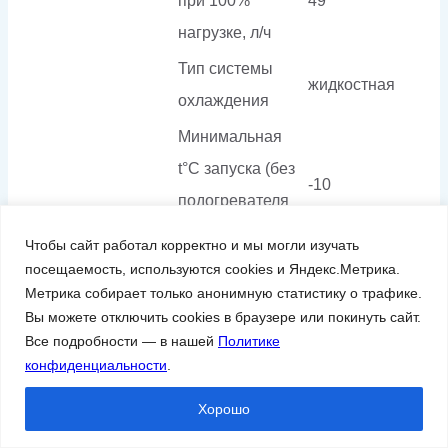
при 100%
49
нагрузке, л/ч
Тип системы
жидкостная
охлаждения
Минимальная
t°С запуска (без
-10
подогревателя
ОЖ)
Чтобы сайт работал корректно и мы могли изучать
Объем системы
посещаемость, используются cookies и Яндекс.Метрика.
30
Метрика собирает только анонимную статистику о трафике.
смазки, л
Вы можете отключить cookies в браузере или покинуть сайт.
Все подробности — в нашей
Политике
Степень защиты
IP 22
конфиденциальности
.
Страна
Хорошо
Турция
производителя