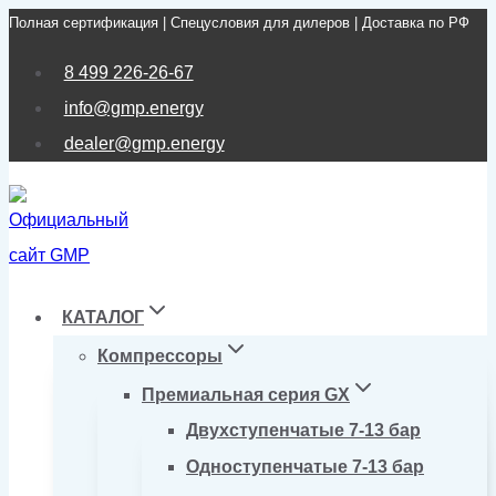
Полная сертификация | Спецусловия для дилеров | Доставка по РФ
Перейти
к
8 499 226-26-67
содержимому
info@gmp.energy
dealer@gmp.energy
КАТАЛОГ
Компрессоры
Премиальная серия GX
Двухступенчатые 7-13 бар
Одноступенчатые 7-13 бар