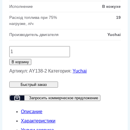
Исполнение
В кожухе
Расход топлива при 75%
19
нагрузке, л/ч
Производитель двигателя
Yuchai
Количество
товара
В корзину
Дизельный
Артикул:
AY138-2
Категория:
Yuchai
генератор
Быстрый заказ
Yuchai
GMP
Запросить коммерческое предложение
AY138
Описание
в
Характеристики
кожухе