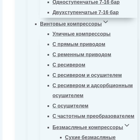
Одноступенчатые 7-16 бар
Двухступенчатые 7-16 бар
Винтовые компрессоры
Уличные компрессоры
С прямым приводом
С ременным приводом
С ресивером
С ресивером и осушителем
С ресивером и адсорбционным
осушителем
С осушителем
С частотным преобразователем
Безмасляные компрессоры
Сухие безмасляные