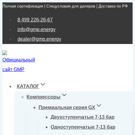
Полная сертификация | Спецусловия для дилеров | Доставка по РФ
Перейти
к
8 499 226-26-67
содержимому
info@gmp.energy
dealer@gmp.energy
КАТАЛОГ
Компрессоры
Премиальная серия GX
Двухступенчатые 7-13 бар
Одноступенчатые 7-13 бар