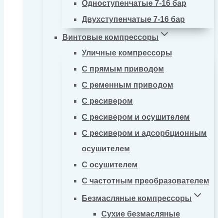
Одноступенчатые 7-16 бар
Двухступенчатые 7-16 бар
Винтовые компрессоры
Уличные компрессоры
С прямым приводом
С ременным приводом
С ресивером
С ресивером и осушителем
С ресивером и адсорбционным
осушителем
С осушителем
С частотным преобразователем
Безмасляные компрессоры
Сухие безмасляные