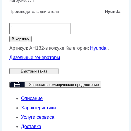
нагрузке, л/ч
Производитель двигателя
Hyundai
Количество
товара
В корзину
Дизельный
Артикул:
AH132-в кожухе
Категории:
Hyundai
,
генератор
Дизельные генераторы
GMP
Быстрый заказ
AH132
в
Запросить коммерческое предложение
кожухе
Описание
Характеристики
Услуги сервиса
Доставка