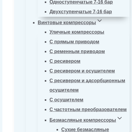
Одноступенчатые 7-16 бар
Двухступенчатые 7-16 бар
Винтовые компрессоры
Уличные компрессоры
С прямым приводом
С ременным приводом
С ресивером
С ресивером и осушителем
С ресивером и адсорбционным
осушителем
С осушителем
С частотным преобразователем
Безмасляные компрессоры
Сухие безмасляные