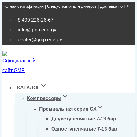
Полная сертификация | Спецусловия для дилеров | Доставка по РФ
Перейти
к
8 499 226-26-67
содержимому
info@gmp.energy
dealer@gmp.energy
КАТАЛОГ
Компрессоры
Премиальная серия GX
Двухступенчатые 7-13 бар
Одноступенчатые 7-13 бар