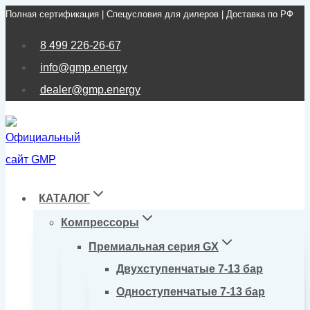
Полная сертификация | Спецусловия для дилеров | Доставка по РФ
Перейти
к
8 499 226-26-67
содержимому
info@gmp.energy
dealer@gmp.energy
КАТАЛОГ
Компрессоры
Премиальная серия GX
Двухступенчатые 7-13 бар
Одноступенчатые 7-13 бар