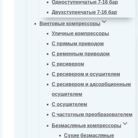
Одноступенчатые 7-16 бар
Двухступенчатые 7-16 бар
Винтовые компрессоры
Уличные компрессоры
С прямым приводом
С ременным приводом
С ресивером
С ресивером и осушителем
С ресивером и адсорбционным
осушителем
С осушителем
С частотным преобразователем
Безмасляные компрессоры
Сухие безмасляные