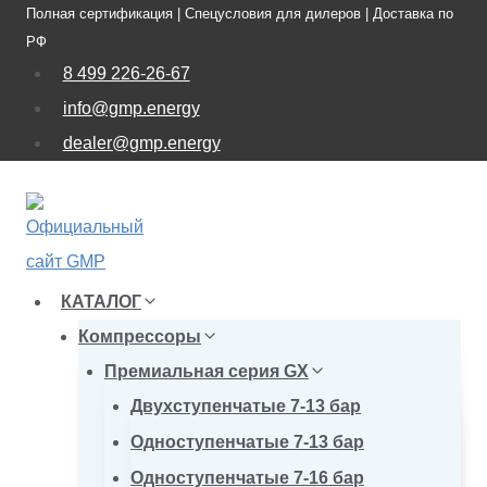
Полная сертификация | Спецусловия для дилеров | Доставка по
Перейти
РФ
к
8 499 226-26-67
содержимому
info@gmp.energy
dealer@gmp.energy
КАТАЛОГ
Компрессоры
Премиальная серия GX
Двухступенчатые 7-13 бар
Одноступенчатые 7-13 бар
Одноступенчатые 7-16 бар