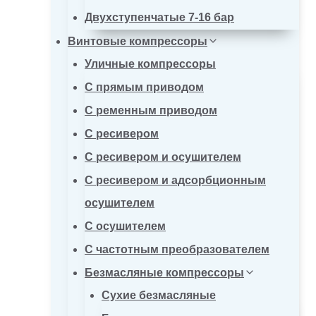
Двухступенчатые 7-16 бар
Винтовые компрессоры
Уличные компрессоры
С прямым приводом
С ременным приводом
С ресивером
С ресивером и осушителем
С ресивером и адсорбционным
осушителем
С осушителем
С частотным преобразователем
Безмасляные компрессоры
Сухие безмасляные