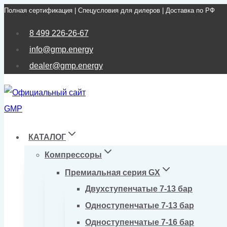
Полная сертификация | Спецусловия для дилеров | Доставка по РФ
Перейти
к
8 499 226-26-67
содержимому
info@gmp.energy
dealer@gmp.energy
КАТАЛОГ
Компрессоры
Премиальная серия GX
Двухступенчатые 7-13 бар
Одноступенчатые 7-13 бар
Одноступенчатые 7-16 бар