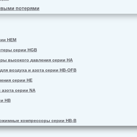
евыми потерями
рии HEM
стеры серии HGB
ры высокого давления серии HA
ля воздуха и азота серии HB-OFB
ения серии HE
 азота серии NA
ии HB
ожимные компрессоры серии HB-B