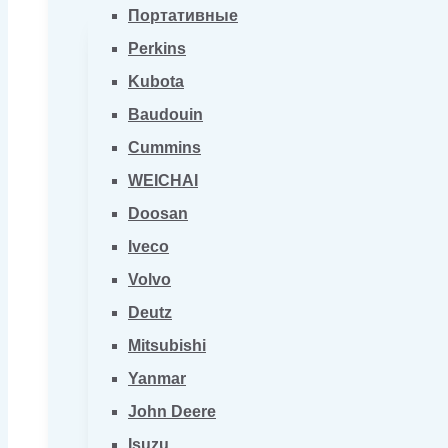
Портативные
Perkins
Kubota
Baudouin
Cummins
WEICHAI
Doosan
Iveco
Volvo
Deutz
Mitsubishi
Yanmar
John Deere
Isuzu