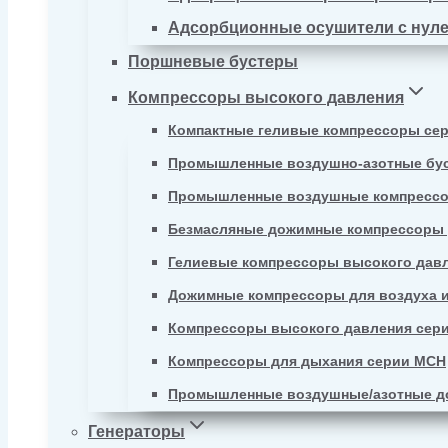
Адсорбционные осушители с нул
Поршневые бустеры
Компрессоры высокого давления
Компактные геливые компрессоры се
Промышленные воздушно-азотные бу
Промышленные воздушные компрессо
Безмасляные дожимные компрессоры д
Гелиевые компрессоры высокого давл
Дожимные компрессоры для воздуха и
Компрессоры высокого давления сер
Компрессоры для дыхания серии MCH
Промышленные воздушные/азотные д
Генераторы