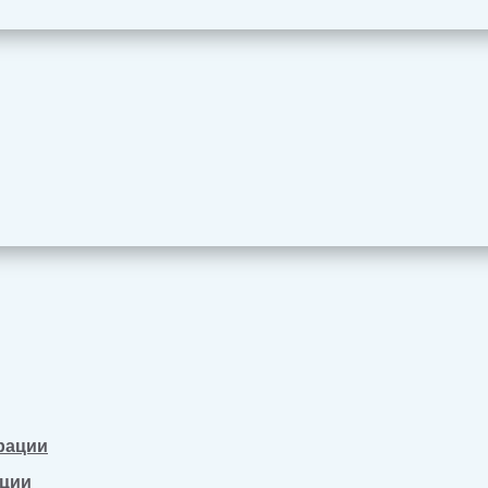
рации
ации