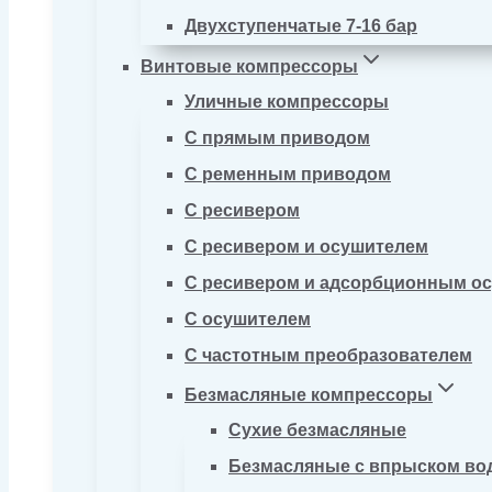
Двухступенчатые 7-16 бар
Винтовые компрессоры
Уличные компрессоры
С прямым приводом
С ременным приводом
С ресивером
С ресивером и осушителем
С ресивером и адсорбционным о
С осушителем
С частотным преобразователем
Безмасляные компрессоры
Сухие безмасляные
Безмасляные с впрыском во