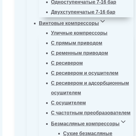
Одноступенчатые 7-16 бар
Двухступенчатые 7-16 бар
Винтовые компрессоры
Уличные компрессоры
С прямым приводом
С ременным приводом
С ресивером
С ресивером и осушителем
С ресивером и адсорбционным
осушителем
С осушителем
С частотным преобразователем
Безмасляные компрессоры
Сухие безмасляные