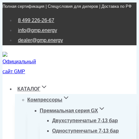
Полная сертификация | Спецусловия для дилеров | Доставка по РФ
Перейти
к
8 499 226-26-67
содержимому
info@gmp.energy
dealer@gmp.energy
КАТАЛОГ
Компрессоры
Премиальная серия GX
Двухступенчатые 7-13 бар
Одноступенчатые 7-13 бар