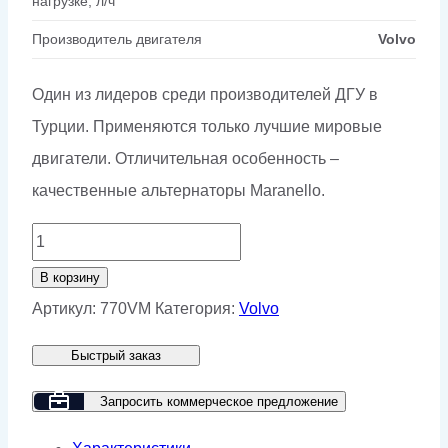
нагрузке, л/ч
Производитель двигателя
Volvo
Один из лидеров среди производителей ДГУ в
Турции. Применяются только лучшие мировые
двигатели. Отличительная особенность –
качественные альтернаторы Maranello.
Количество
товара
В корзину
Дизельный
Артикул:
770VM
Категория:
Volvo
генератор
Быстрый заказ
GMP
770VM
Запросить коммерческое предложение