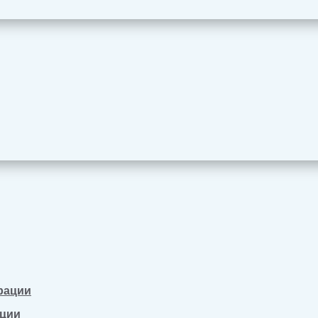
рации
ации