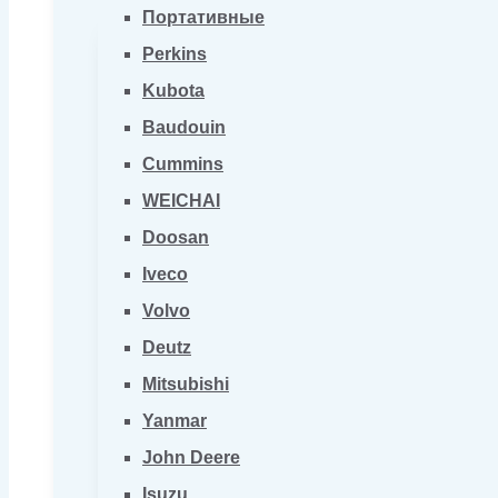
Портативные
Perkins
Kubota
Baudouin
Cummins
WEICHAI
Doosan
Iveco
Volvo
Deutz
Mitsubishi
Yanmar
John Deere
Isuzu