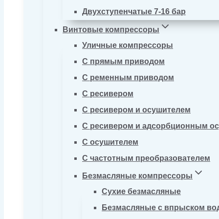
Двухступенчатые 7-16 бар
Винтовые компрессоры
Уличные компрессоры
С прямым приводом
С ременным приводом
С ресивером
С ресивером и осушителем
С ресивером и адсорбционным о
С осушителем
С частотным преобразователем
Безмасляные компрессоры
Сухие безмасляные
Безмасляные с впрыском во