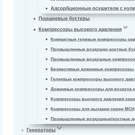
Адсорбционные осушители с нул
Поршневые бустеры
Компрессоры высокого давления
Компактные геливые компрессоры се
Промышленные воздушно-азотные бу
Промышленные воздушные компрессо
Безмасляные дожимные компрессоры д
Гелиевые компрессоры высокого давл
Дожимные компрессоры для воздуха и
Компрессоры высокого давления сер
Компрессоры для дыхания серии MCH
Промышленные воздушные/азотные д
Генераторы