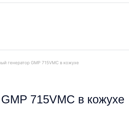
ный генератор GMP 715VMC в кожухе
р GMP 715VMC в кожухе