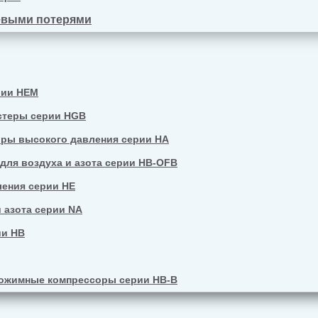
евыми потерями
рии HEM
стеры серии HGB
ры высокого давления серии HA
ля воздуха и азота серии HB-OFB
ения серии HE
 азота серии NA
ии HB
ожимные компрессоры серии HB-B