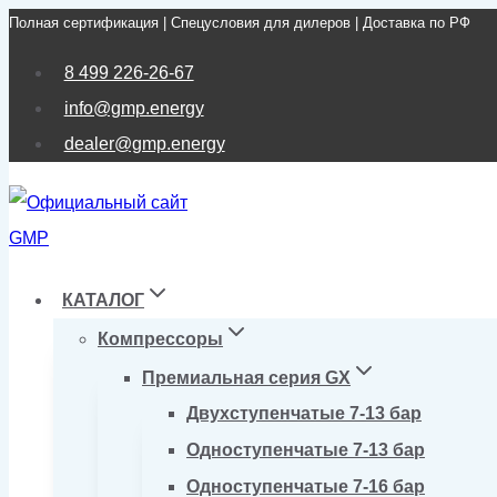
Полная сертификация | Спецусловия для дилеров | Доставка по РФ
Перейти
к
8 499 226-26-67
содержимому
info@gmp.energy
dealer@gmp.energy
КАТАЛОГ
Компрессоры
Премиальная серия GX
Двухступенчатые 7-13 бар
Одноступенчатые 7-13 бар
Одноступенчатые 7-16 бар